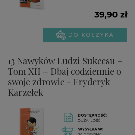
39,90 zł
DO KOSZYKA
13 Nawyków Ludzi Sukcesu –
Tom XII – Dbaj codziennie o
swoje zdrowie - Fryderyk
Karzełek
DOSTĘPNOŚĆ:
DUŻA ILOŚĆ
WYSYŁKA W:
24 GODZINY