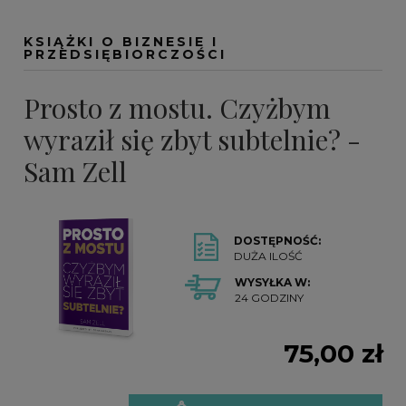
KSIĄŻKI O BIZNESIE I
PRZEDSIĘBIORCZOŚCI
Prosto z mostu. Czyżbym
wyraził się zbyt subtelnie? -
Sam Zell
DOSTĘPNOŚĆ:
DUŻA ILOŚĆ
WYSYŁKA W:
24 GODZINY
75,00 zł