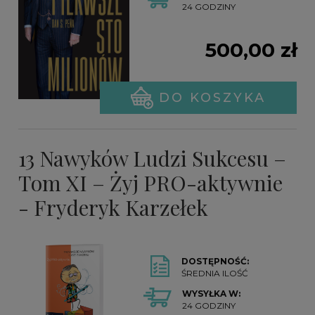
24 GODZINY
500,00 zł
DO KOSZYKA
13 Nawyków Ludzi Sukcesu –
Tom XI – Żyj PRO-aktywnie
- Fryderyk Karzełek
DOSTĘPNOŚĆ:
ŚREDNIA ILOŚĆ
WYSYŁKA W:
24 GODZINY