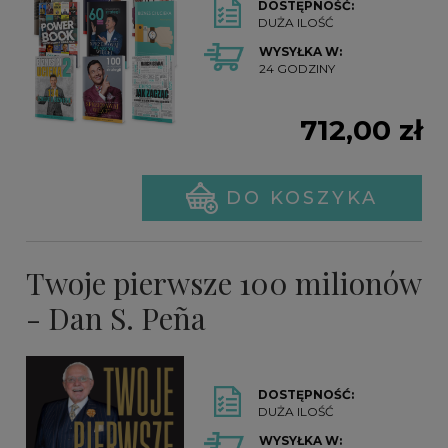
DOSTĘPNOŚĆ:
DUŻA ILOŚĆ
WYSYŁKA W:
24 GODZINY
712,00 zł
DO KOSZYKA
Twoje pierwsze 100 milionów
- Dan S. Peña
DOSTĘPNOŚĆ:
DUŻA ILOŚĆ
WYSYŁKA W: