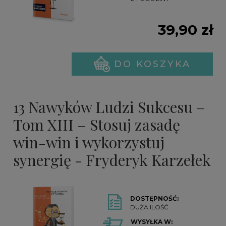
39,90 zł
DO KOSZYKA
13 Nawyków Ludzi Sukcesu –
Tom XIII – Stosuj zasadę
win-win i wykorzystuj
synergię - Fryderyk Karzełek
DOSTĘPNOŚĆ:
DUŻA ILOŚĆ
WYSYŁKA W: