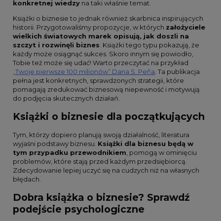
konkretnej wiedzy
na taki właśnie temat.
Książki o biznesie to jednak również skarbnica inspirujących
historii. Przygotowaliśmy propozycje, w których
założyciele
wielkich światowych marek opisują, jak doszli na
szczyt i rozwinęli biznes
. Książki tego typu pokazują, że
każdy może osiągnąć sukces. Skoro innym się powiodło,
Tobie też może się udać! Warto przeczytać na przykład
„Twoje pierwsze 100 milionów” Dana S. Peña
. Ta publikacja
pełna jest konkretnych, sprawdzonych strategii, które
pomagają zredukować biznesową niepewność i motywują
do podjęcia skutecznych działań.
Książki o biznesie dla początkujących
Tym, którzy dopiero planują swoją działalność, literatura
wyjaśni podstawy biznesu.
Książki dla biznesu będą w
tym przypadku przewodnikiem
, pomogą w ominięciu
problemów, które stają przed każdym przedsiębiorcą.
Zdecydowanie lepiej uczyć się na cudzych niż na własnych
błędach.
Dobra książka o biznesie? Sprawdź
podejście psychologiczne