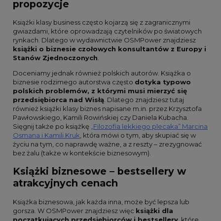
propozycje
Książki klasy business często kojarzą się z zagranicznymi
gwiazdami, które oprowadzają czytelników po światowych
rynkach. Dlatego w wydawnictwie OSMPower znajdziesz
książki o biznesie czołowych konsultantów z Europy i
Stanów Zjednoczonych
.
Doceniamy jednak również polskich autorów. Książka o
biznesie rodzimego autorstwa często
dotyka typowo
polskich problemów, z którymi musi mierzyć się
przedsiębiorca nad Wisłą
. Dlatego znajdziesz tutaj
również książki klasy biznes napisane m.in. przez Krzysztofa
Pawłowskiego, Kamili Rowińskiej czy Daniela Kubacha.
Sięgnij także po książkę
„Filozofia lekkiego plecaka” Marcina
Osmana i Kamili Kruk
, która mówi o tym, aby skupiać się w
życiu na tym, co naprawdę ważne, a z reszty – zrezygnować
bez żalu (także w kontekście biznesowym).
Książki biznesowe – bestsellery w
atrakcyjnych cenach
Książka biznesowa, jak każda inna, może być lepsza lub
gorsza. W OSMPower znajdziesz więc
książki dla
początkujących przedsiębiorców i bestsellery
, które