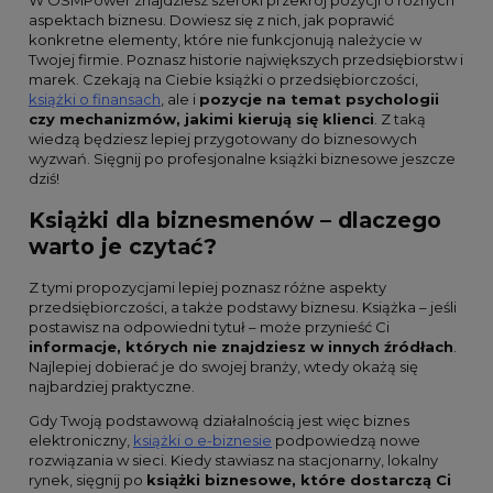
W OSMPower znajdziesz szeroki przekrój pozycji o różnych
aspektach biznesu. Dowiesz się z nich, jak poprawić
konkretne elementy, które nie funkcjonują należycie w
Twojej firmie. Poznasz historie największych przedsiębiorstw i
marek. Czekają na Ciebie książki o przedsiębiorczości,
książki o finansach
, ale i
pozycje na temat psychologii
czy mechanizmów, jakimi kierują się klienci
. Z taką
wiedzą będziesz lepiej przygotowany do biznesowych
wyzwań. Sięgnij po profesjonalne książki biznesowe jeszcze
dziś!
Książki dla biznesmenów – dlaczego
warto je czytać?
Z tymi propozycjami lepiej poznasz różne aspekty
przedsiębiorczości, a także podstawy biznesu. Książka – jeśli
postawisz na odpowiedni tytuł – może przynieść Ci
informacje, których nie znajdziesz w innych źródłach
.
Najlepiej dobierać je do swojej branży, wtedy okażą się
najbardziej praktyczne.
Gdy Twoją podstawową działalnością jest więc biznes
elektroniczny,
książki o e-biznesie
podpowiedzą nowe
rozwiązania w sieci. Kiedy stawiasz na stacjonarny, lokalny
rynek, sięgnij po
książki biznesowe, które dostarczą Ci