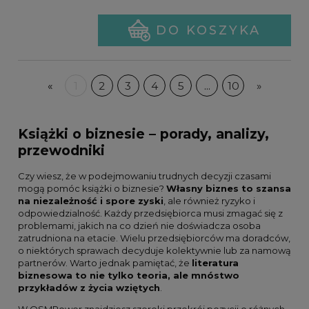
DO KOSZYKA
«
1
2
3
4
5
...
10
»
Książki o biznesie – porady, analizy,
przewodniki
Czy wiesz, że w podejmowaniu trudnych decyzji czasami
mogą pomóc książki o biznesie?
Własny biznes to szansa
na niezależność i spore zyski
, ale również ryzyko i
odpowiedzialność. Każdy przedsiębiorca musi zmagać się z
problemami, jakich na co dzień nie doświadcza osoba
zatrudniona na etacie. Wielu przedsiębiorców ma doradców,
o niektórych sprawach decyduje kolektywnie lub za namową
partnerów. Warto jednak pamiętać, że
literatura
biznesowa to nie tylko teoria, ale mnóstwo
przykładów z życia wziętych
.