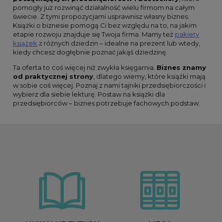
pomogły już rozwinąć działalność wielu firmom na całym
świecie. Z tymi propozycjami usprawnisz własny biznes.
Książki o biznesie pomogą Ci bez względu na to, na jakim
etapie rozwoju znajduje się Twoja firma. Mamy też
pakiety
książek
z różnych dziedzin – idealne na prezent lub wtedy,
kiedy chcesz dogłębnie poznać jakąś dziedzinę.
Ta oferta to coś więcej niż zwykła księgarnia.
Biznes znamy
od praktycznej strony
, dlatego wiemy, które książki mają
w sobie coś więcej. Poznaj z nami tajniki przedsiębiorczości i
wybierz dla siebie lekturę. Postaw na książki dla
przedsiębiorców – biznes potrzebuje fachowych podstaw.