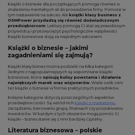
Książki o biznesie dla początkujących pomogą również w
znalezieniu mentalnych sił do prowadzenia firmy. Pomoże w
tym nastawienie na sukces. Ale
książki klasy business z
OSMPower przydadzą się również doświadczonym
przedsiębiorcom
. Lektury pomogą Ci stać się prawdziwym
przywódcą i przezwyciężyć psychologiczne wątpliwości.
Książki biznesowe stoją za niejednym sukcesem.
Książki o biznesie – jakimi
zagadnieniami się zajmują?
Książki klasy biznes można podzielić na kilka kategorii.
Jednymi z najpopularniejszych są wspomniane książki
biznesowe, które
opisują kulisy powstania i działania
największych marek oraz wizjonerów
. Wiele osób ceni
też książki o biznesie w formie praktycznych poradników.
Kolejne kategorie dotyczą poszczególnych aspektów
przedsiębiorczości. Są wśród nich
książki o marketingu
,
zarządzaniu, kierowaniu grupą, finansach czy poszukiwaniu
inwestorów. W każdym z tych obszarów mogą pomóc Ci
książki – biznes stanie się z nimi bardziej czytelny.
Literatura biznesowa – polskie