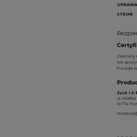
OPRAW
STRON
Bezpie
Certyf
Zalecany 
Nie spoży
Produkt ła
Produ
Zysk i S
ul. Wielka 
61-774 Po
recepcja