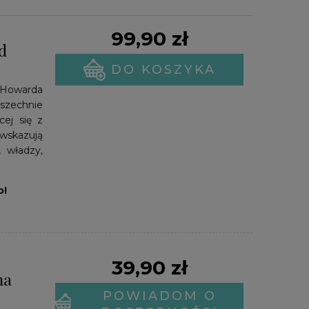
99,90 zł
d
DO KOSZYKA
, Howarda
zechnie
ej się z
 wskazują
 władzy,
o!
39,90 zł
na
POWIADOM O