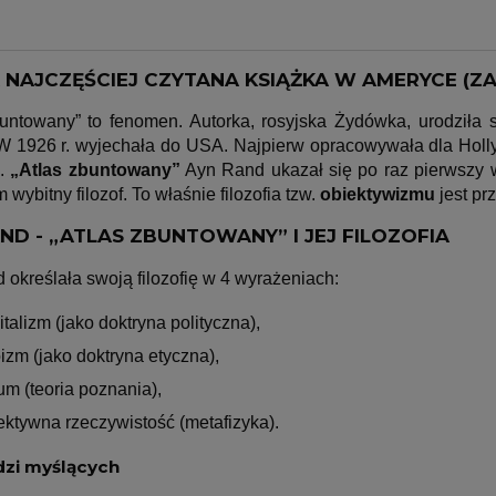
NAJCZĘŚCIEJ CZYTANA KSIĄŻKA W AMERYCE (ZAR
buntowany” to fenomen. Autorka, rosyjska Żydówka, urodziła s
. W 1926 r. wyjechała do USA. Najpierw opracowywała dla Hol
k.
„
Atlas zbuntowany”
Ayn Rand
ukazał się po raz pierwszy w
 wybitny filozof. To właśnie filozofia tzw.
obiektywizmu
jest pr
ND - „ATLAS ZBUNTOWANY” I JEJ FILOZOFIA
określała swoją filozofię w 4 wyrażeniach:
italizm (jako doktryna polityczna),
izm (jako doktryna etyczna),
um (teoria poznania),
ektywna rzeczywistość (metafizyka).
dzi myślących