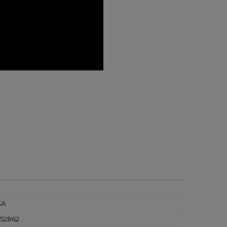
KA
52862