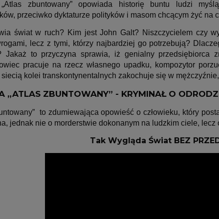
„Atlas zbuntowany” opowiada historię buntu ludzi myślą
ków, przeciwko dyktaturze polityków i masom chcącym żyć na c
ia świat w ruch? Kim jest John Galt? Niszczycielem czy w
rogami, lecz z tymi, którzy najbardziej go potrzebują? Dlacz
? Jakaż to przyczyna sprawia, iż genialny przedsiębiorca 
owiec pracuje na rzecz własnego upadku, kompozytor porzuc
 siecią kolei transkontynentalnych zakochuje się w mężczyźnie
KA
„ATLAS ZBUNTOWANY”
- KRYMINAŁ O ODRODZ
buntowany” to z
dumiewająca opowieść o człowieku, który postano
a, jednak nie o morderstwie dokonanym na ludzkim ciele, lecz o
Tak Wygląda Świat BEZ PRZE