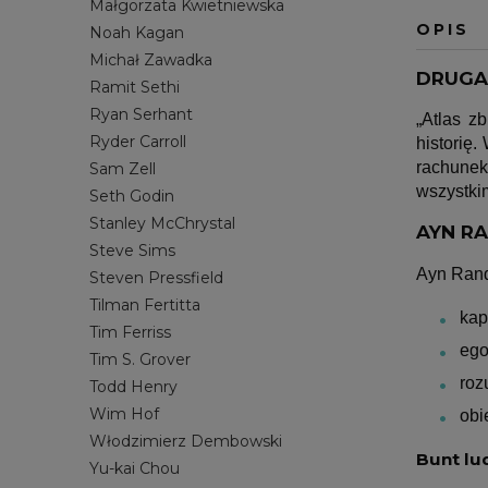
Małgorzata Kwietniewska
OPIS
Noah Kagan
Michał Zawadka
DRUGA 
Ramit Sethi
Ryan Serhant
„Atlas z
Ryder Carroll
historię
rachune
Sam Zell
wszystkim
Seth Godin
Stanley McChrystal
AYN RA
Steve Sims
Ayn Rand 
Steven Pressfield
Tilman Fertitta
kap
Tim Ferriss
ego
Tim S. Grover
roz
Todd Henry
Wim Hof
obi
Włodzimierz Dembowski
Bunt lu
Yu-kai Chou