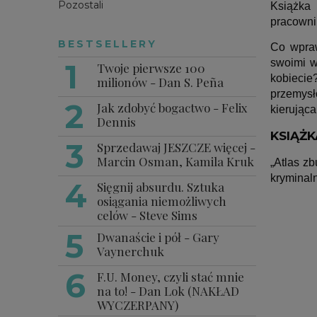
Pozostali
Książka 
pracowni
BESTSELLERY
Co wpraw
swoimi w
Twoje pierwsze 100
kobiecie
milionów - Dan S. Peña
przemysł
Jak zdobyć bogactwo - Felix
kierująca
Dennis
KSIĄŻ
Sprzedawaj JESZCZE więcej -
Marcin Osman, Kamila Kruk
„Atlas z
kryminaln
Sięgnij absurdu. Sztuka
osiągania niemożliwych
celów - Steve Sims
Dwanaście i pół - Gary
Vaynerchuk
F.U. Money, czyli stać mnie
na to! - Dan Lok (NAKŁAD
WYCZERPANY)