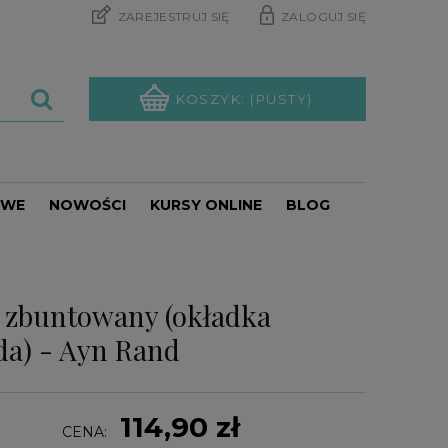
ZAREJESTRUJ SIĘ
ZALOGUJ SIĘ
KOSZYK:
(PUSTY)
OWE
NOWOŚCI
KURSY ONLINE
BLOG
PROMOCJE
s zbuntowany (okładka
da) - Ayn Rand
114,90 zł
CENA: