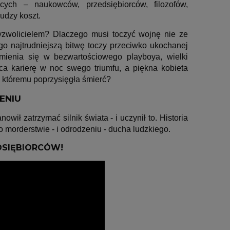
cych – naukowców, przedsiębiorców, filozofów,
udzy koszt.
yzwolicielem? Dlaczego musi toczyć wojnę nie ze
ego najtrudniejszą bitwę toczy przeciwko ukochanej
zmienia się w bezwartościowego playboya, wielki
a karierę w noc swego triumfu, a piękna kobieta
, któremu poprzysięgła śmierć?
ENIU
wił zatrzymać silnik świata - i uczynił to. Historia
 morderstwie - i odrodzeniu - ducha ludzkiego.
DSIĘBIORCÓW!