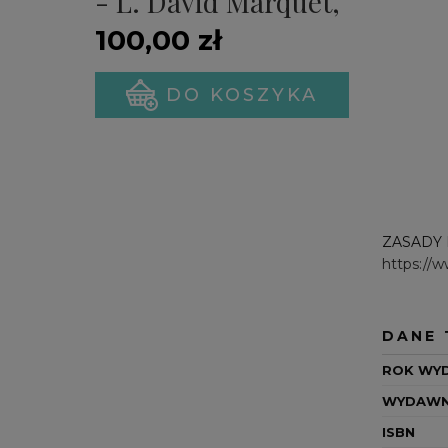
- L. David Marquet,
Michael A. Gillespie
100,00 zł
(PREMIERA)
DO KOSZYKA
ZASADY
https://
DANE 
ROK WY
WYDAWN
ISBN