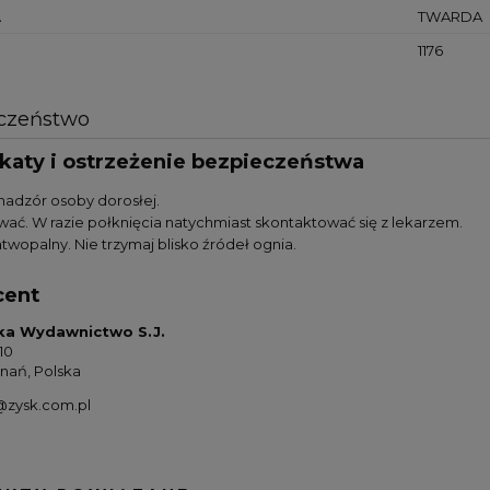
A
TWARDA
1176
czeństwo
ikaty i ostrzeżenie bezpieczeństwa
nadzór osoby dorosłej.
wać. W razie połknięcia natychmiast skontaktować się z lekarzem.
twopalny. Nie trzymaj blisko źródeł ognia.
cent
-ka Wydawnictwo S.J.
10
znań, Polska
@zysk.com.pl