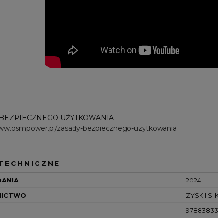
 BEZPIECZNEGO UŻYTKOWANIA
www.osmpower.pl/zasady-bezpiecznego-uzytkowania
TECHNICZNE
DANIA
2024
ICTWO
ZYSK I S-
97883833