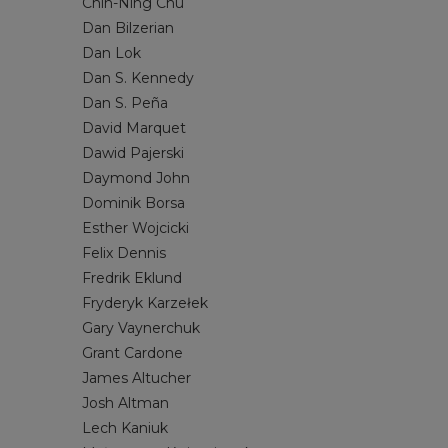
Chin-Ning Chu
MORSOWANIE
JOSH ALTMAN
PRACA ET
LECH KANI
Dan Bilzerian
Dan Lok
SAMOROZWÓJ
NOAH KAGAN
SOCIAL ME
MICHAŁ Z
Dan S. Kennedy
SPRZEDAŻ
RYAN SERHANT
STARTUP
RYDER CA
Dan S. Peña
ZARZĄDZANIE
SETH GODIN
STANLEY 
David Marquet
STEVEN PRESSFIELD
TILMAN FE
Dawid Pajerski
Daymond John
TIM S. GROVER
TODD HEN
Dominik Borsa
WŁODZIMIERZ DEMBOWSKI
YU-KAI CH
Esther Wojcicki
Felix Dennis
Fredrik Eklund
Fryderyk Karzełek
Gary Vaynerchuk
Grant Cardone
James Altucher
Josh Altman
Lech Kaniuk