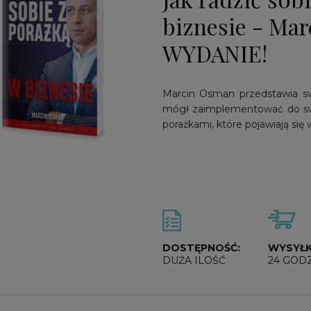
biznesie - Ma
WYDANIE!
Marcin Osman przedstawia swo
mógł zaimplementować do swoj
porażkami, które pojawiają się
DOSTĘPNOŚĆ:
WYSYŁK
DUŻA ILOŚĆ
24 GOD