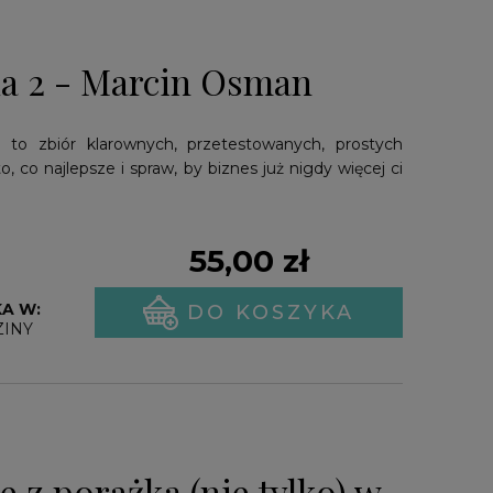
ka 2 - Marcin Osman
” to zbiór klarownych, przetestowanych, prostych
to, co najlepsze i spraw, by biznes już nigdy więcej ci
55,00 zł
A W:
DO KOSZYKA
ZINY
e z porażką (nie tylko) w