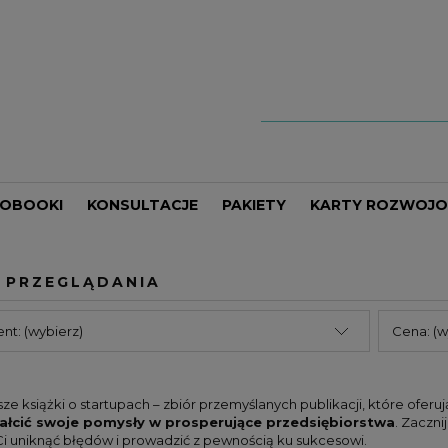
IOBOOKI
KONSULTACJE
PAKIETY
KARTY ROZWOJ
JE
UK
ORGANIZACJA CZASU
ANTHONY ROBBINS
 PRZEGLĄDANIA
CJA
CY
EKONOMIA I GOSPODARKA
CHIN-NING CHU
PROWADZENIE FIRMY
DAN S. KENNEDY
nt: (wybierz)
Cena: (w
G
RQUET
BIZNES
DAWID PAJERSKI
ORSA
DZIECI
ESTHER WOJCICKI
ze książki o startupach – zbiór przemyślanych publikacji, które oferują
KLUND
KREATYWNOŚĆ
FRYDERYK KARZEŁEK
ałcić swoje pomysły w prosperujące przedsiębiorstwa
. Zaczn
 uniknąć błędów i prowadzić z pewnością ku sukcesowi.
MOŚCI
RDONE
MARKETING
JAMES ALTUCHER