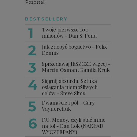
Pozostali
BESTSELLERY
Twoje pierwsze 100
milionów - Dan S. Peña
Jak zdobyć bogactwo - Felix
Dennis
Sprzedawaj JESZCZE więcej -
Marcin Osman, Kamila Kruk
Sięgnij absurdu. Sztuka
osiągania niemożliwych
celów - Steve Sims
Dwanaście i pół - Gary
Vaynerchuk
F.U. Money, czyli stać mnie
na to! - Dan Lok (NAKŁAD
WYCZERPANY)