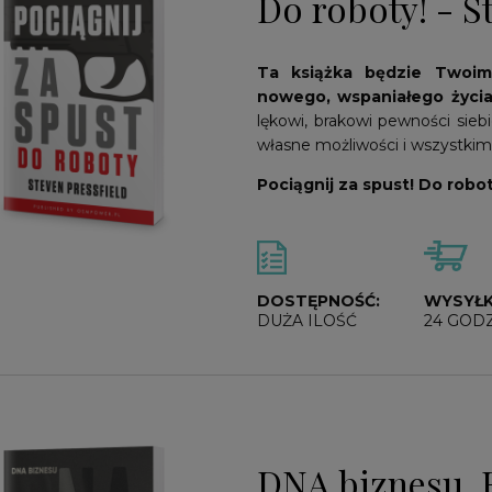
Do roboty! - S
Ta książka będzie Twoi
nowego, wspaniałego życia
lękowi, brakowi pewności sieb
własne możliwości i wszystk
Pociągnij za spust! Do robot
DOSTĘPNOŚĆ:
WYSYŁK
DUŻA ILOŚĆ
24 GOD
DNA biznesu. 