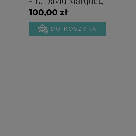
- L. David Marquet,
Michael A. Gillespie
100,00 zł
(PREMIERA)
DO KOSZYKA