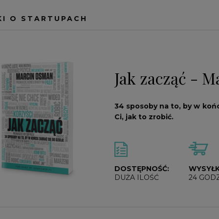
ATOWA
UK
ROZWÓJ I PSYCHOLOGIA
MAŁGORZATA KWIETNIEWSKA
KI O STARTUPACH
DIA
AWADKA
SPORT
RAMIT SETHI
RROLL
WĘDKARSTWO
SAM ZELL
MCCHRYSTAL
STEVE SIMS
Jak zacząć - 
RTITTA
TIM FERRISS
RY
WIM HOF
OU
POZOSTALI
34 sposoby na to, by w końc
Ci, jak to zrobić.
DOSTĘPNOŚĆ:
WYSYŁK
DUŻA ILOŚĆ
24 GOD