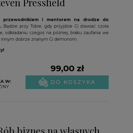
teven Pressfield
m przewodnikiem i mentorem na drodze do
.
Będzie przy Tobie, gdy przyjdzie Ci stawiać czoła
ie, odkładaniu czegoś na później, braku zaufania we
im innym dobrze znanym Ci demonom.
y!
99,00 zł
A W:
DO KOSZYKA
ZINY
Rób biznes na własnych