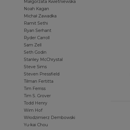
Małgorzata Kwietniewska
Noah Kagan
Michał Zawadka
Ramit Sethi
Ryan Serhant
Ryder Carroll
Sam Zell
Seth Godin
Stanley McChrystal
Steve Sims
Steven Pressfield
Tilman Fertitta
Tim Ferriss
Tim S. Grover
Todd Henry
Wim Hof
Włodzimierz Dembowski
Yu-kai Chou