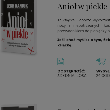
Anioł w piekle
Ta książka – dobrze wykorzys
nocy i niepotrzebnych kos
przewodnikiem do pieniędzy na
Jeśli choć myślisz o tym, że
książkę.
DOSTĘPNOŚĆ:
WYSYŁ
ŚREDNIA ILOŚĆ
24 GOD