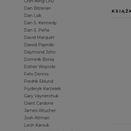
Chin-Ning Chu
MORSOWANIE
JOSH ALTMAN
PRACA ET
LECH KANI
Dan Bilzerian
KSIĄŻ
Dan Lok
SAMOROZWÓJ
NOAH KAGAN
SOCIAL ME
MICHAŁ Z
Dan S. Kennedy
SPRZEDAŻ
RYAN SERHANT
STARTUP
RYDER CA
Dan S. Peña
ZARZĄDZANIE
SETH GODIN
STANLEY 
David Marquet
STEVEN PRESSFIELD
TILMAN FE
Dawid Pajerski
Daymond John
TIM S. GROVER
TODD HEN
Dominik Borsa
WŁODZIMIERZ DEMBOWSKI
YU-KAI CH
Esther Wojcicki
Felix Dennis
Fredrik Eklund
Fryderyk Karzełek
Gary Vaynerchuk
Grant Cardone
James Altucher
Josh Altman
Lech Kaniuk