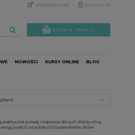
ZAREJESTRUJ SIĘ
ZALOGUJ SIĘ
KOSZYK:
(PUSTY)
OWE
NOWOŚCI
KURSY ONLINE
BLOG
PROMOCJE
ybierz)
 praktyczne porady i inspiracje dla tych, którzy chcą
ij swoją podróż od solidnych fundamentów, które