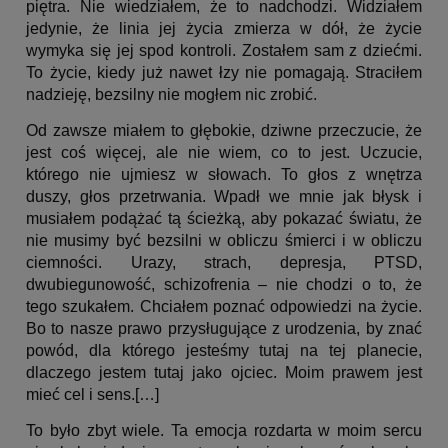
piętra. Nie wiedziałem, że to nadchodzi. Widziałem
jedynie, że linia jej życia zmierza w dół, że życie
wymyka się jej spod kontroli. Zostałem sam z dziećmi.
To życie, kiedy już nawet łzy nie pomagają. Straciłem
nadzieję, bezsilny nie mogłem nic zrobić.
Od zawsze miałem to głębokie, dziwne przeczucie, że
jest coś więcej, ale nie wiem, co to jest. Uczucie,
którego nie ujmiesz w słowach. To głos z wnętrza
duszy, głos przetrwania. Wpadł we mnie jak błysk i
musiałem podążać tą ścieżką, aby pokazać światu, że
nie musimy być bezsilni w obliczu śmierci i w obliczu
ciemności. Urazy, strach, depresja, PTSD,
dwubiegunowość, schizofrenia – nie chodzi o to, że
tego szukałem. Chciałem poznać odpowiedzi na życie.
Bo to nasze prawo przysługujące z urodzenia, by znać
powód, dla którego jesteśmy tutaj na tej planecie,
dlaczego jestem tutaj jako ojciec. Moim prawem jest
mieć cel i sens.[…]
To było zbyt wiele. Ta emocja rozdarta w moim sercu