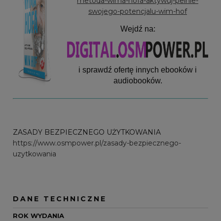
metoda-wima-hofa-aktywuj-pelnie-
swojego-potencjalu-wim-hof
Wejdź na:
i sprawdź ofertę innych ebooków i
audiobooków.
ZASADY BEZPIECZNEGO UŻYTKOWANIA
https://www.osmpower.pl/zasady-bezpiecznego-
uzytkowania
DANE TECHNICZNE
ROK WYDANIA