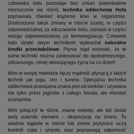
człowieka lodu pozostaje bez zmian (ewentualnie
nieznacznie się różni),
technika oddechowa Hofa
poprawiała również krążenie krwi w organizmie.
Dostrzeżono także zmiany w istocie szarej, w części
odpowiedzialnej za odczuwanie bólu, zamiast w części
mózgu odpowiedzialnej za termoregulację. Człowiek
lodu dzięki swym technikom wytwarzał
naturalne
środki przeciwbólowe
. Płynie stąd wniosek, że te
same techniki można zastosować do spokojniejszego,
zdrowszego, mniej stresującego życia na co dzień!
Wim w swojej metodzie łączy mądrość płynącą z takich
technik jak joga, zen i tummo. Specjalna technika
oddechowa pranajama znana jest od wieków i używana
nie tylko przez joginów z całego świata, ale również
szamanów.
Wim połączył te różne, znane metody, ale też dodał
swój autorski element – ekspozycję na zimno. To
właśnie kąpiele w lodzie lub zimne prysznice uczą
kontroli ciała i umysłu oraz poprawiają odporność