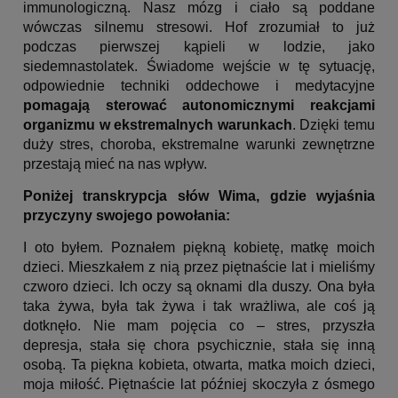
immunologiczną. Nasz mózg i ciało są poddane
wówczas silnemu stresowi. Hof zrozumiał to już
podczas pierwszej kąpieli w lodzie, jako
siedemnastolatek. Świadome wejście w tę sytuację,
odpowiednie techniki oddechowe i medytacyjne
pomagają sterować autonomicznymi reakcjami
organizmu w ekstremalnych warunkach
. Dzięki temu
duży stres, choroba, ekstremalne warunki zewnętrzne
przestają mieć na nas wpływ.
Poniżej transkrypcja słów Wima, gdzie wyjaśnia
przyczyny swojego powołania:
I oto byłem. Poznałem piękną kobietę, matkę moich
dzieci. Mieszkałem z nią przez piętnaście lat i mieliśmy
czworo dzieci. Ich oczy są oknami dla duszy. Ona była
taka żywa, była tak żywa i tak wrażliwa, ale coś ją
dotknęło. Nie mam pojęcia co – stres, przyszła
depresja, stała się chora psychicznie, stała się inną
osobą. Ta piękna kobieta, otwarta, matka moich dzieci,
moja miłość. Piętnaście lat później skoczyła z ósmego