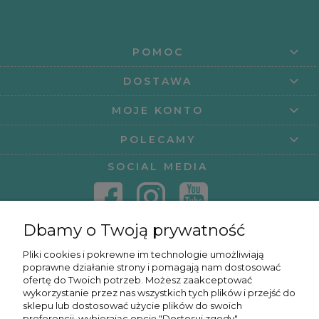
POMOC
DOSTAWA
MOJE KONTO
POLECAMY
SOCIAL MEDIA
Dbamy o Twoją prywatność
KONTAKT
Pliki cookies i pokrewne im technologie umożliwiają
poprawne działanie strony i pomagają nam dostosować
KURSY ONLINE
ofertę do Twoich potrzeb. Możesz zaakceptować
wykorzystanie przez nas wszystkich tych plików i przejść do
sklepu lub dostosować użycie plików do swoich
preferencji, wybierając opcję "Dostosuj zgody".