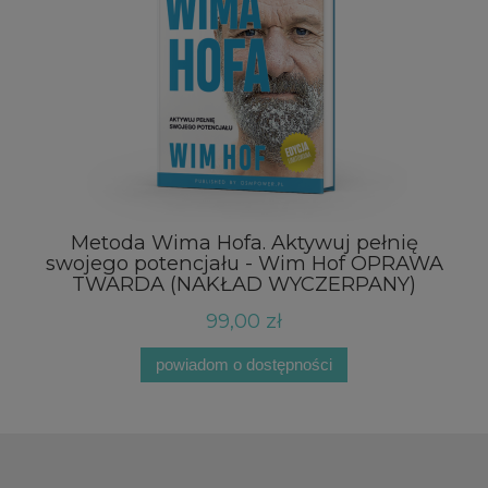
Metoda Wima Hofa. Aktywuj pełnię
N
swojego potencjału - Wim Hof OPRAWA
TWARDA (NAKŁAD WYCZERPANY)
99,00 zł
powiadom o dostępności