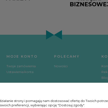
BIZNESOWE
MOJE KONTO
POLECAMY
KO
Twoje zamówienia
Nowości
Kon
Ustawienia konta
Rek
Blo
SOCIAL MEDIA
KU
 działanie strony i pomagają nam dostosować ofertę do Twoich potr
 swoich preferencji, wybierając opcję "Dostosuj zgody".