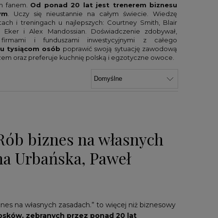
ym fanem.
Od ponad 20 lat jest trenerem biznesu
ym
. Uczy się nieustannie na całym świecie. Wiedzę
ach i treningach u najlepszych: Courtney Smith, Blair
v Eker i Alex Mandossian. Doświadczenie zdobywał,
 firmami i funduszami inwestycyjnymi z całego
lku tysiącom osób
poprawić swoją sytuację zawodową
mężem oraz preferuje kuchnię polską i egzotyczne owoce.
Rób biznes na własnych
na Urbańska, Paweł
nes na własnych zasadach.” to więcej niż biznesowy
niosków, zebranych przez ponad 20 lat