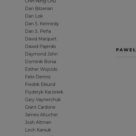
Chin-Ning Chu
MORSOWANIE
JOSH ALTMAN
PRACA ET
LECH KANI
Dan Bilzerian
Dan Lok
SAMOROZWÓJ
NOAH KAGAN
SOCIAL ME
MICHAŁ Z
Dan S. Kennedy
SPRZEDAŻ
RYAN SERHANT
STARTUP
RYDER CA
Dan S. Peña
ZARZĄDZANIE
SETH GODIN
STANLEY 
David Marquet
STEVEN PRESSFIELD
TILMAN FE
Dawid Pajerski
PAWEŁ
Daymond John
TIM S. GROVER
TODD HEN
Dominik Borsa
WŁODZIMIERZ DEMBOWSKI
YU-KAI CH
Esther Wojcicki
Felix Dennis
Fredrik Eklund
Fryderyk Karzełek
Gary Vaynerchuk
Grant Cardone
James Altucher
Josh Altman
Lech Kaniuk