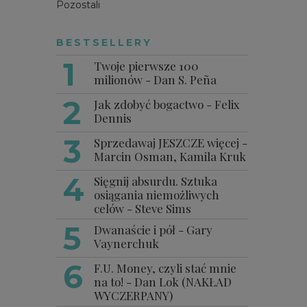
Pozostali
BESTSELLERY
Twoje pierwsze 100
milionów - Dan S. Peña
Jak zdobyć bogactwo - Felix
Dennis
Sprzedawaj JESZCZE więcej -
Marcin Osman, Kamila Kruk
Sięgnij absurdu. Sztuka
osiągania niemożliwych
celów - Steve Sims
Dwanaście i pół - Gary
Vaynerchuk
F.U. Money, czyli stać mnie
na to! - Dan Lok (NAKŁAD
WYCZERPANY)