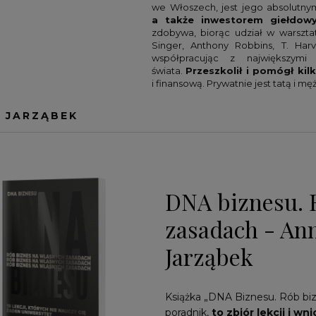
we Włoszech, jest jego absolutn
ATOWA
UK
ROZWÓJ I PSYCHOLOGIA
MAŁGORZATA KWIETNIEWSKA
a także inwestorem giełdow
zdobywa, biorąc udział w warsztat
DIA
AWADKA
SPORT
RAMIT SETHI
Singer, Anthony Robbins, T. Har
współpracując z największymi
RROLL
WĘDKARSTWO
SAM ZELL
świata.
Przeszkolił i pomógł ki
MCCHRYSTAL
STEVE SIMS
i finansową. Prywatnie jest tatą i 
RTITTA
TIM FERRISS
 JARZĄBEK
RY
WIM HOF
OU
POZOSTALI
DNA biznesu. 
zasadach - An
Jarząbek
Książka „DNA Biznesu. Rób biz
poradnik,
to zbiór lekcji i w