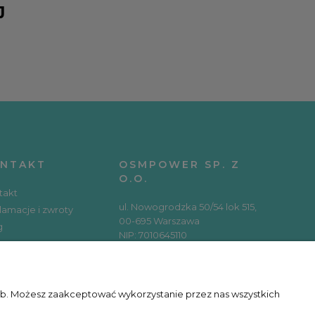
J
NTAKT
OSMPOWER SP. Z
O.O.
takt
ul. Nowogrodzka 50/54 lok 515,
lamacje i zwroty
00-695 Warszawa
g
NIP: 7010645110
REGON: 366154797
KRS: 0000654803
RSY ONLINE
zeb. Możesz zaakceptować wykorzystanie przez nas wszystkich