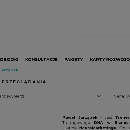
IOBOOKI
KONSULTACJE
PAKIETY
KARTY ROZWOJ
Jarząbek
JE
UK
ORGANIZACJA CZASU
ANTHONY ROBBINS
 PRZEGLĄDANIA
CJA
CY
EKONOMIA I GOSPODARKA
CHIN-NING CHU
PROWADZENIE FIRMY
DAN S. KENNEDY
nt: (wybierz)
Cena: (w
G
RQUET
BIZNES
DAWID PAJERSKI
ORSA
DZIECI
ESTHER WOJCICKI
Paweł Jarząbek
- Jest
Trene
KLUND
KREATYWNOŚĆ
FRYDERYK KARZEŁEK
Treningowego
DNA w Biznesi
zakresu
NeuroMarketingu
. Odką
MOŚCI
RDONE
MARKETING
JAMES ALTUCHER