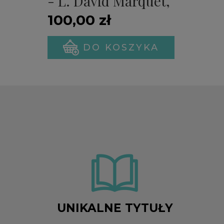
- L. David Marquet,
Michael A. Gillespie
100,00 zł
(PREMIERA)
DO KOSZYKA
UNIKALNE TYTUŁY