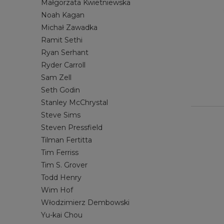
Małgorzata Kwietniewska
Noah Kagan
Michał Zawadka
Ramit Sethi
Ryan Serhant
Ryder Carroll
Sam Zell
Seth Godin
Stanley McChrystal
Steve Sims
Steven Pressfield
Tilman Fertitta
Tim Ferriss
Tim S. Grover
Todd Henry
Wim Hof
Włodzimierz Dembowski
Yu-kai Chou