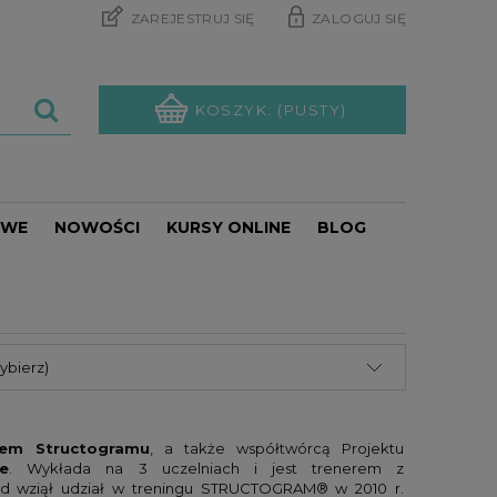
ZAREJESTRUJ SIĘ
ZALOGUJ SIĘ
KOSZYK:
(PUSTY)
OWE
NOWOŚCI
KURSY ONLINE
BLOG
PROMOCJE
ybierz)
rem Structogramu
, a także współtwórcą Projektu
e
. Wykłada na 3 uczelniach i jest trenerem z
d wziął udział w treningu STRUCTOGRAM® w 2010 r.