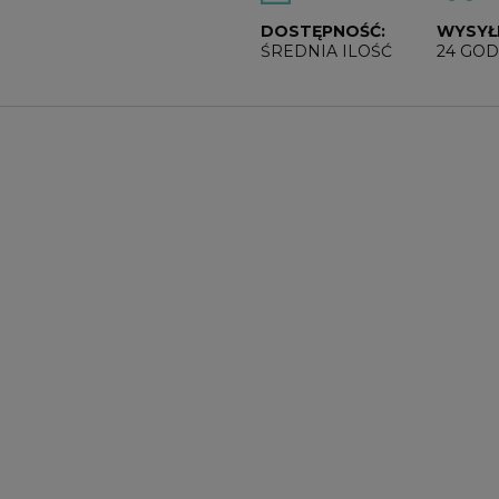
DOSTĘPNOŚĆ:
WYSYŁ
ŚREDNIA ILOŚĆ
24 GOD