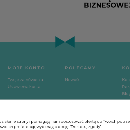
BIZNESOWE
MOJE KONTO
POLECAMY
KO
Twoje zamówienia
Nowości
Kon
Ustawienia konta
Rek
Blo
SOCIAL MEDIA
KU
 działanie strony i pomagają nam dostosować ofertę do Twoich potr
 swoich preferencji, wybierając opcję "Dostosuj zgody".