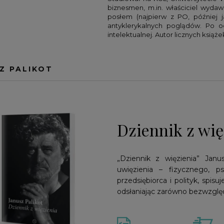
biznesmen, m.in. właściciel wydaw
ATOWA
UK
ROZWÓJ I PSYCHOLOGIA
MAŁGORZATA KWIETNIEWSKA
posłem (najpierw z PO, później j
antyklerykalnych poglądów. Po ode
DIA
AWADKA
SPORT
RAMIT SETHI
intelektualnej. Autor licznych książ
RROLL
WĘDKARSTWO
SAM ZELL
MCCHRYSTAL
STEVE SIMS
Z PALIKOT
RTITTA
TIM FERRISS
RY
WIM HOF
OU
POZOSTALI
Dziennik z wię
„Dziennik z więzienia” Janu
uwięzienia – fizycznego, p
przedsiębiorca i polityk, spis
odsłaniając zarówno bezwzględ