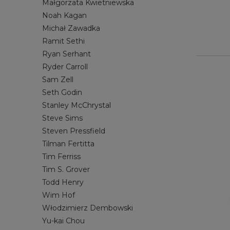
Małgorzata Kwietniewska
Noah Kagan
Michał Zawadka
Ramit Sethi
Ryan Serhant
Ryder Carroll
Sam Zell
Seth Godin
Stanley McChrystal
Steve Sims
Steven Pressfield
Tilman Fertitta
Tim Ferriss
Tim S. Grover
Todd Henry
Wim Hof
Włodzimierz Dembowski
Yu-kai Chou