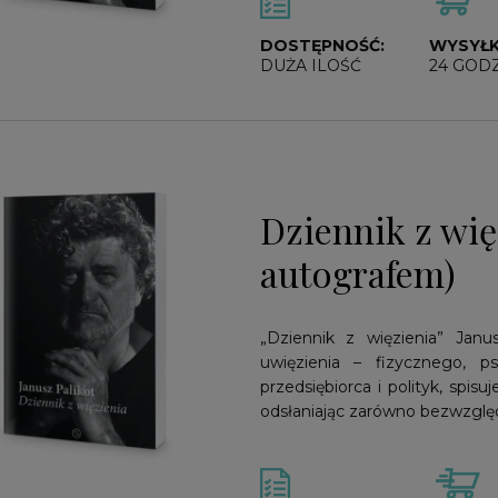
DOSTĘPNOŚĆ:
WYSYŁK
DUŻA ILOŚĆ
24 GOD
Dziennik z więz
autografem)
„Dziennik z więzienia” Janu
uwięzienia – fizycznego, p
przedsiębiorca i polityk, spis
odsłaniając zarówno bezwzględ