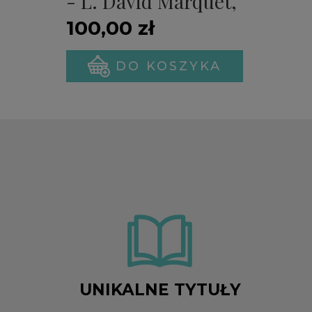
- L. David Marquet,
Michael A. Gillespie
100,00 zł
(PREMIERA)
DO KOSZYKA
UNIKALNE TYTUŁY