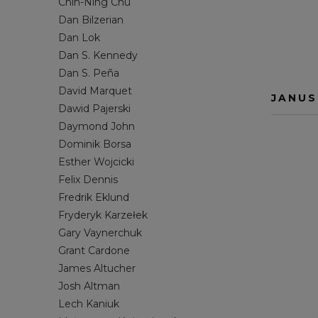
Chin-Ning Chu
MORSOWANIE
JOSH ALTMAN
PRACA ET
LECH KANI
Dan Bilzerian
Dan Lok
SAMOROZWÓJ
NOAH KAGAN
SOCIAL ME
MICHAŁ Z
Dan S. Kennedy
SPRZEDAŻ
RYAN SERHANT
STARTUP
RYDER CA
Dan S. Peña
ZARZĄDZANIE
SETH GODIN
STANLEY 
David Marquet
JANUS
STEVEN PRESSFIELD
TILMAN FE
Dawid Pajerski
Daymond John
TIM S. GROVER
TODD HEN
Dominik Borsa
WŁODZIMIERZ DEMBOWSKI
YU-KAI CH
Esther Wojcicki
Felix Dennis
Fredrik Eklund
Fryderyk Karzełek
Gary Vaynerchuk
Grant Cardone
James Altucher
Josh Altman
Lech Kaniuk