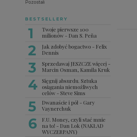
Pozostali
BESTSELLERY
Twoje pierwsze 100
milionów - Dan S. Peña
Jak zdobyć bogactwo - Felix
Dennis
Sprzedawaj JESZCZE więcej -
Marcin Osman, Kamila Kruk
Sięgnij absurdu. Sztuka
osiągania niemożliwych
celów - Steve Sims
Dwanaście i pół - Gary
Vaynerchuk
F.U. Money, czyli stać mnie
na to! - Dan Lok (NAKŁAD
WYCZERPANY)