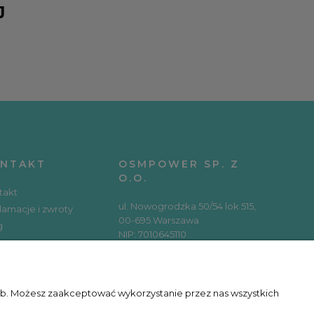
J
NTAKT
OSMPOWER SP. Z
O.O.
takt
ul. Nowogrodzka 50/54 lok 515,
lamacje i zwroty
00-695 Warszawa
g
NIP: 7010645110
REGON: 366154797
KRS: 0000654803
RSY ONLINE
zeb. Możesz zaakceptować wykorzystanie przez nas wszystkich