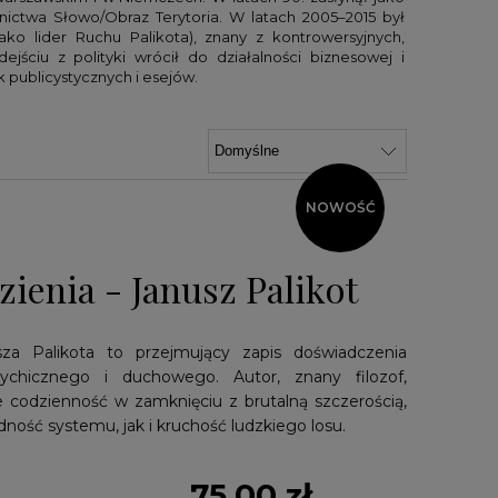
nictwa Słowo/Obraz Terytoria. W latach 2005–2015 był
ako lider Ruchu Palikota), znany z kontrowersyjnych,
jściu z polityki wrócił do działalności biznesowej i
ek publicystycznych i esejów.
NOWOŚĆ
zienia - Janusz Palikot
sza Palikota to przejmujący zapis doświadczenia
sychicznego i duchowego. Autor, znany filozof,
uje codzienność w zamknięciu z brutalną szczerością,
ność systemu, jak i kruchość ludzkiego losu.
75,00 zł