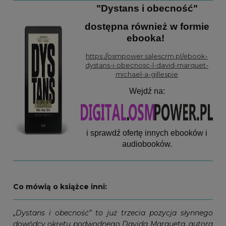
"
Dystans i obecność
"
dostępna również w formie
ebooka!
https://osmpower.salescrm.pl/ebook-
dystans-i-obecnosc-l-david-marquet-
michael-a-gillespie
Wejdź na:
i sprawdź ofertę innych ebooków i
audiobooków.
Co mówią o książce inni:
„Dystans i obecność” to już trzecia pozycja słynnego
dowódcy okrętu podwodnego Davida Marqueta, autora