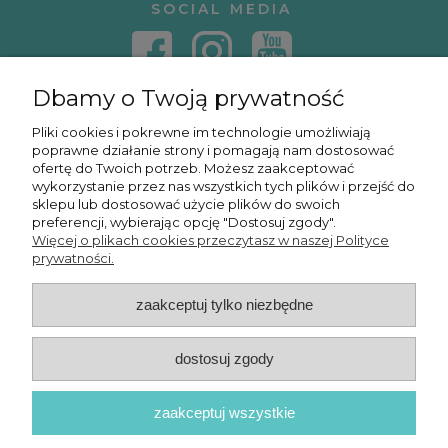
SOCIAL MEDIA
Dbamy o Twoją prywatność
KONTAKT
Pliki cookies i pokrewne im technologie umożliwiają
poprawne działanie strony i pomagają nam dostosować
KURSY ONLINE
ofertę do Twoich potrzeb. Możesz zaakceptować
wykorzystanie przez nas wszystkich tych plików i przejść do
sklepu lub dostosować użycie plików do swoich
preferencji, wybierając opcję "Dostosuj zgody".
Więcej o plikach cookies przeczytasz w naszej Polityce
OSMPOWER SP. Z O.O.
prywatności.
zaakceptuj tylko niezbędne
POKAŻ PEŁNĄ WERSJĘ STRONY
dostosuj zgody
zaakceptuj wszystkie
© 2026 OSMPower - Wszelkie prawa zastrzeżone
Sklep internetowy Shoper Premium