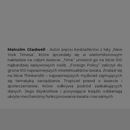
Malcolm Gladwell
- Autor pięciu bestsellerów z listy „New
York Timesa”, które sprzedały się w wielomilionowym
nakładzie na całym świecie. „Time” umieścił go na liście 100
najbardziej wpływowych osób, „Foreign Policy” zaliczył do
grona 100 najważniejszych intelektualistów świata. Znalazł się
na liście Thinkers50 – najważniejszych myślicieli zajmujących
się tematyką zarządzania. Tropiciel prawd o świecie i
społeczeństwie, które odkrywa pośród zaskakujących
danych. Jego błyskotliwe i porywające książki odsłaniają
ukryte mechanizmy funkcjonowania świata i nas samych.