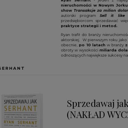
Ryan
Serhant
- jeden z najlep
nieruchomości w Nowym Jorku
ATOWA
UK
KSIĄŻKI O PSYCHOLOGII I ROZWOJU
MAŁGORZATA KWIETNIEWSKA
show
Transakcje za milion dol
autorski program
Sell it lik
DIA
AWADKA
KSIĄŻKI SPORTOWE
RAMIT SETHI
przedsiębiorcom sprzedawać więc
RROLL
WĘDKARSTWO
SAM ZELL
praktyce strategii i metod.
MCCHRYSTAL
STEVE SIMS
Ryan trafił do branży nieruchomoś
aktorskiej. W pierwszym roku jako
RTITTA
TIM FERRISS
obecnie,
po 10 latach
w branży
z
obroty w wysokości
miliarda dola
RY
WIM HOF
odnoszących największe sukcesy na 
OU
POZOSTALI
SERHANT
Sprzedawaj jak
(NAKŁAD WYC