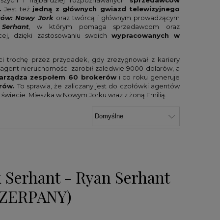
szych i najbardziej rozpoznawanych
sprzedawców
.
Jest też
jedną z głównych gwiazd telewizyjnego
arów: Nowy Jork
oraz twórcą i głównym prowadzącym
e
Serhant
,
w którym pomaga sprzedawcom oraz
ej, dzięki zastosowaniu swoich
wypracowanych w
ci trochę przez przypadek, gdy zrezygnował z kariery
 agent nieruchomości zarobił zaledwie 9000 dolarów, a
arządza zespołem 60 brokerów
i co roku generuje
rów.
To sprawia, że zaliczany jest do czołówki agentów
świecie. Mieszka w Nowym Jorku wraz z żoną Emilią.
 Serhant - Ryan Serhant
ZERPANY)