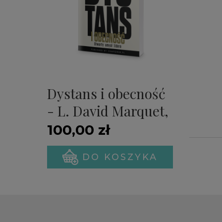
Dystans i obecność
- L. David Marquet,
Michael A. Gillespie
100,00 zł
(PREMIERA)
DO KOSZYKA