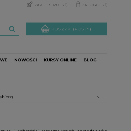
ZAREJESTRUJ SIĘ
ZALOGUJ SIĘ
KOSZYK:
(PUSTY)
OWE
NOWOŚCI
KURSY ONLINE
BLOG
PROMOCJE
ybierz)