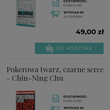
DOSTĘPNOŚĆ:
DUŻA ILOŚĆ
WYSYŁKA W:
24 GODZINY
49,00 zł
DO KOSZYKA
Pokerowa twarz, czarne serce
- Chin-Ning Chu
DOSTĘPNOŚĆ:
DUŻA ILOŚĆ
WYSYŁKA W: