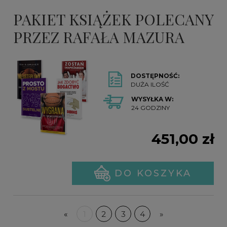
PAKIET KSIĄŻEK POLECANY
PRZEZ RAFAŁA MAZURA
DOSTĘPNOŚĆ:
DUŻA ILOŚĆ
WYSYŁKA W:
24 GODZINY
451,00 zł
DO KOSZYKA
«
1
2
3
4
»