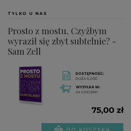
TYLKO U NAS
Prosto z mostu. Czyżbym
wyraził się zbyt subtelnie? -
Sam Zell
DOSTĘPNOŚĆ:
DUŻA ILOŚĆ
WYSYŁKA W:
24 GODZINY
75,00 zł
DO KOSZYKA