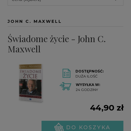
JOHN C. MAXWELL
Świadome życie - John C.
Maxwell
DOSTĘPNOŚĆ:
DUŻA ILOŚĆ
WYSYŁKA W:
24 GODZINY
44,90 zł
DO KOSZYKA