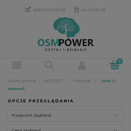
ZAREJESTRUJ SIĘ
ZALOGUJ SIĘ
»
»
»
AUTORZY
Pozostali
John C.
Maxwell
OPCJE PRZEGLĄDANIA
Producent: (wybierz)
Cena: (wybierz)