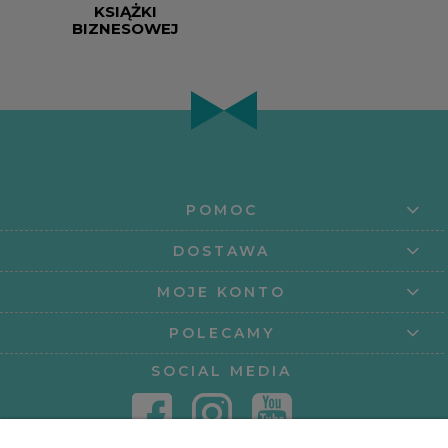
KSIĄŻKI
BIZNESOWEJ
POMOC
DOSTAWA
MOJE KONTO
POLECAMY
SOCIAL MEDIA