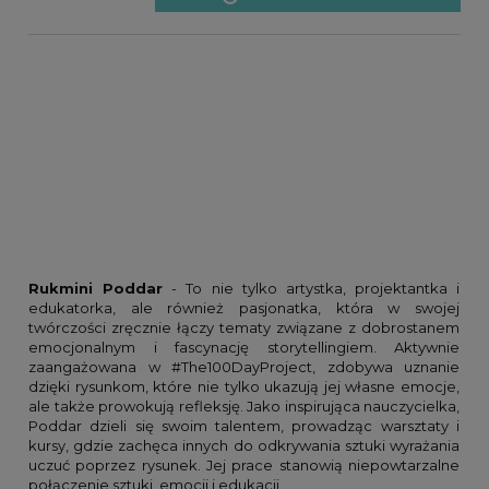
Rukmini Poddar
- To nie tylko artystka, projektantka i
edukatorka, ale również pasjonatka, która w swojej
twórczości zręcznie łączy tematy związane z dobrostanem
emocjonalnym i fascynację storytellingiem. Aktywnie
zaangażowana w #The100DayProject, zdobywa uznanie
dzięki rysunkom, które nie tylko ukazują jej własne emocje,
ale także prowokują refleksję. Jako inspirująca nauczycielka,
Poddar dzieli się swoim talentem, prowadząc warsztaty i
kursy, gdzie zachęca innych do odkrywania sztuki wyrażania
uczuć poprzez rysunek. Jej prace stanowią niepowtarzalne
połączenie sztuki, emocji i edukacji.