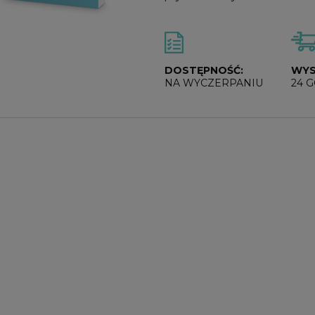
DOSTĘPNOŚĆ:
WYS
NA WYCZERPANIU
24 