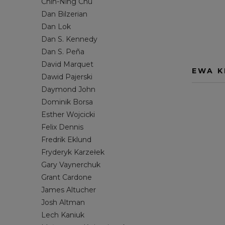
Chin-Ning Chu
MORSOWANIE
JOSH ALTMAN
PRACA ET
LECH KANI
Dan Bilzerian
Dan Lok
SAMOROZWÓJ
NOAH KAGAN
SOCIAL ME
MICHAŁ Z
Dan S. Kennedy
SPRZEDAŻ
RYAN SERHANT
STARTUP
RYDER CA
Dan S. Peña
ZARZĄDZANIE
SETH GODIN
STANLEY 
David Marquet
EWA K
STEVEN PRESSFIELD
TILMAN FE
Dawid Pajerski
Daymond John
TIM S. GROVER
TODD HEN
Dominik Borsa
WŁODZIMIERZ DEMBOWSKI
YU-KAI CH
Esther Wojcicki
Felix Dennis
Fredrik Eklund
Fryderyk Karzełek
Gary Vaynerchuk
Grant Cardone
James Altucher
Josh Altman
Lech Kaniuk