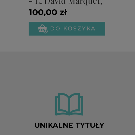
- L. David Marquet,
Michael A. Gillespie
100,00 zł
(PREMIERA)
DO KOSZYKA
UNIKALNE TYTUŁY