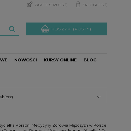
ZAREJESTRUJ SIĘ
ZALOGUJ SIĘ
KOSZYK:
(PUSTY)
OWE
NOWOŚCI
KURSY ONLINE
BLOG
PROMOCJE
ybierz)
ożycielka Poradni Medycyny Zdrowia Mężczyzn w Polsce
o Towarzystwa Promocji Medycyny Męskiej "Achilles". To