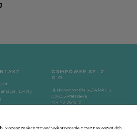
J
NTAKT
OSMPOWER SP. Z
O.O.
takt
ul. Nowogrodzka 50/54 lok 515,
lamacje i zwroty
00-695 Warszawa
g
NIP: 7010645110
REGON: 366154797
KRS: 0000654803
RSY ONLINE
zeb. Możesz zaakceptować wykorzystanie przez nas wszystkich