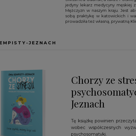
jedyny lekarz medycyny męskiej 
ATOWA
UK
ROZWÓJ I PSYCHOLOGIA
MAŁGORZATA KWIETNIEWSKA
Mężczyzn w naszym kraju. Jest a
sobą praktykę w katowickich i war
DIA
AWADKA
SPORT
RAMIT SETHI
prowadziła też własną, prywatną K
RROLL
WĘDKARSTWO
SAM ZELL
MCCHRYSTAL
STEVE SIMS
EMPISTY-JEZNACH
RTITTA
TIM FERRISS
RY
WIM HOF
OU
POZOSTALI
Chorzy ze stre
psychosomatyc
Jeznach
Tę książkę powinien przeczyta
wobec współczesnych wyzwa
psychosomatyki.