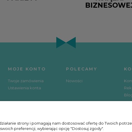
BIZNESOWE
MOJE KONTO
POLECAMY
KO
Twoje zamówienia
Nowości
Kon
Ustawienia konta
Rek
Blo
SOCIAL MEDIA
KU
 działanie strony i pomagają nam dostosować ofertę do Twoich potr
 swoich preferencji, wybierając opcję "Dostosuj zgody".