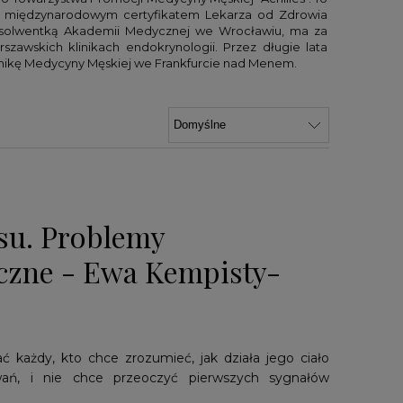
z międzynarodowym certyfikatem Lekarza od Zdrowia
bsolwentką Akademii Medycznej we Wrocławiu, ma za
szawskich klinikach endokrynologii. Przez długie lata
linikę Medycyny Męskiej we Frankfurcie nad Menem.
su. Problemy
zne - Ewa Kempisty-
ć każdy, kto chce zrozumieć, jak działa jego ciało
ń, i nie chce przeoczyć pierwszych sygnałów