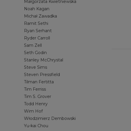
Małgorzata Kwietniewska
Noah Kagan
Michał Zawadka
Ramit Sethi
Ryan Serhant
Ryder Carroll
Sam Zell
Seth Godin
Stanley McChrystal
Steve Sims
Steven Pressfield
Tilman Fertitta
Tim Ferriss
Tim S. Grover
Todd Henry
Wim Hof
Włodzimierz Dembowski
Yu-kai Chou