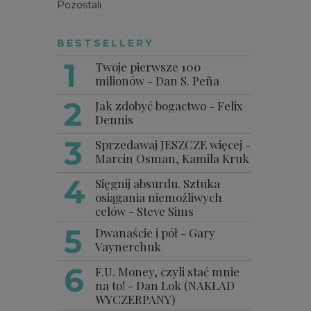
Pozostali
BESTSELLERY
Twoje pierwsze 100
milionów - Dan S. Peña
Jak zdobyć bogactwo - Felix
Dennis
Sprzedawaj JESZCZE więcej -
Marcin Osman, Kamila Kruk
Sięgnij absurdu. Sztuka
osiągania niemożliwych
celów - Steve Sims
Dwanaście i pół - Gary
Vaynerchuk
F.U. Money, czyli stać mnie
na to! - Dan Lok (NAKŁAD
WYCZERPANY)