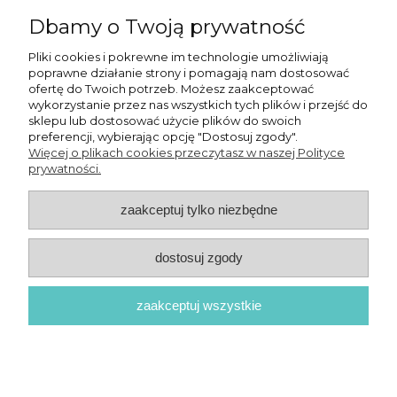
Dbamy o Twoją prywatność
KONTAKT
Pliki cookies i pokrewne im technologie umożliwiają
poprawne działanie strony i pomagają nam dostosować
KURSY ONLINE
ofertę do Twoich potrzeb. Możesz zaakceptować
wykorzystanie przez nas wszystkich tych plików i przejść do
sklepu lub dostosować użycie plików do swoich
preferencji, wybierając opcję "Dostosuj zgody".
Więcej o plikach cookies przeczytasz w naszej Polityce
OSMPOWER SP. Z O.O.
prywatności.
zaakceptuj tylko niezbędne
POKAŻ PEŁNĄ WERSJĘ STRONY
dostosuj zgody
zaakceptuj wszystkie
© 2026 OSMPower - Wszelkie prawa zastrzeżone
Sklep internetowy Shoper Premium
Realizacja