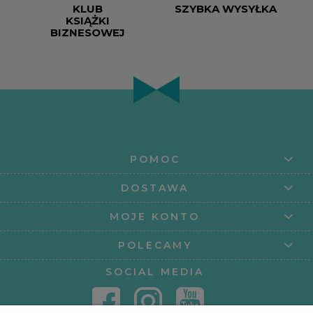
KLUB
SZYBKA WYSYŁKA
KSIĄŻKI
BIZNESOWEJ
POMOC
DOSTAWA
MOJE KONTO
POLECAMY
SOCIAL MEDIA