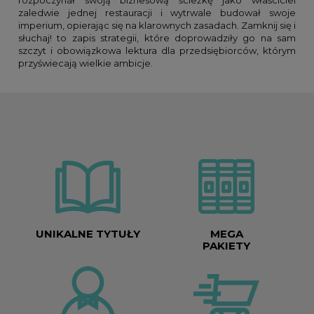
rozpoczynał swoją biznesową ścieżkę jako właściciel
zaledwie jednej restauracji i wytrwale budował swoje
imperium, opierając się na klarownych zasadach. Zamknij się i
słuchaj! to zapis strategii, które doprowadziły go na sam
szczyt i obowiązkowa lektura dla przedsiębiorców, którym
przyświecają wielkie ambicje.
UNIKALNE TYTUŁY
MEGA
PAKIETY