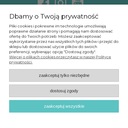
Dbamy o Twoją prywatność
KONTAKT
Pliki cookies i pokrewne im technologie umożliwiają
poprawne działanie strony i pomagają nam dostosować
KURSY ONLINE
ofertę do Twoich potrzeb. Możesz zaakceptować
wykorzystanie przez nas wszystkich tych plików i przejść do
sklepu lub dostosować użycie plików do swoich
preferencji, wybierając opcję "Dostosuj zgody".
Więcej o plikach cookies przeczytasz w naszej Polityce
OSMPOWER SP. Z O.O.
prywatności.
zaakceptuj tylko niezbędne
POKAŻ PEŁNĄ WERSJĘ STRONY
dostosuj zgody
zaakceptuj wszystkie
© 2026 OSMPower - Wszelkie prawa zastrzeżone
Sklep internetowy Shoper Premium
Realizacja