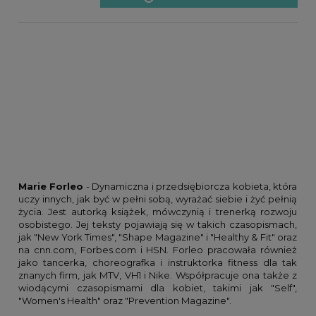
Marie Forleo
- Dynamiczna i przedsiębiorcza kobieta, która
uczy innych, jak być w pełni sobą, wyrażać siebie i żyć pełnią
życia. Jest autorką książek, mówczynią i trenerką rozwoju
osobistego. Jej teksty pojawiają się w takich czasopismach,
jak "New York Times", "Shape Magazine" i "Healthy & Fit" oraz
na cnn.com, Forbes.com i HSN. Forleo pracowała również
jako tancerka, choreografka i instruktorka fitness dla tak
znanych firm, jak MTV, VH1 i Nike. Współpracuje ona także z
wiodącymi czasopismami dla kobiet, takimi jak "Self",
"Women's Health" oraz "Prevention Magazine".