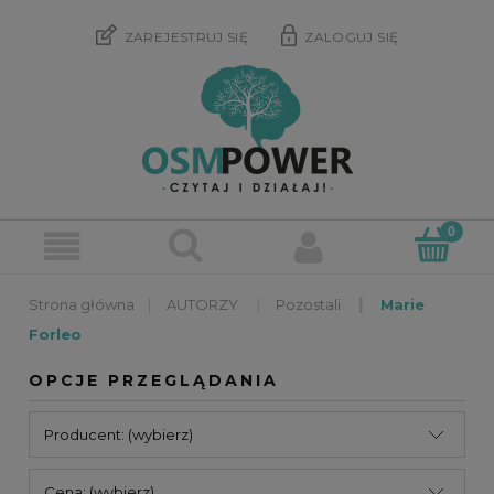
ZAREJESTRUJ SIĘ
ZALOGUJ SIĘ
»
»
»
AUTORZY
Pozostali
Marie
Forleo
OPCJE PRZEGLĄDANIA
Producent: (wybierz)
Cena: (wybierz)