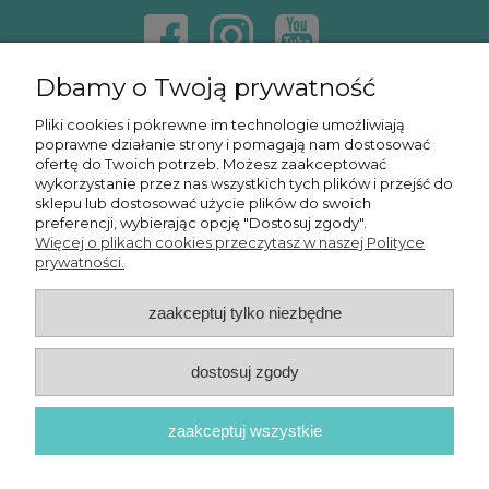
Dbamy o Twoją prywatność
KONTAKT
Pliki cookies i pokrewne im technologie umożliwiają
poprawne działanie strony i pomagają nam dostosować
KURSY ONLINE
ofertę do Twoich potrzeb. Możesz zaakceptować
wykorzystanie przez nas wszystkich tych plików i przejść do
sklepu lub dostosować użycie plików do swoich
preferencji, wybierając opcję "Dostosuj zgody".
Więcej o plikach cookies przeczytasz w naszej Polityce
OSMPOWER SP. Z O.O.
prywatności.
zaakceptuj tylko niezbędne
POKAŻ PEŁNĄ WERSJĘ STRONY
dostosuj zgody
zaakceptuj wszystkie
© 2026 OSMPower - Wszelkie prawa zastrzeżone
Sklep internetowy Shoper Premium
Realizacja