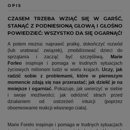
OPIS
CZASEM TRZEBA WZIĄĆ SIĘ W GARŚĆ,
STANĄĆ Z PODNIESIONĄ GŁOWĄ I GŁOŚNO
POWIEDZIEĆ: WSZYSTKO DA SIĘ OGARNĄĆ!
A potem można: naprawić pralkę, dokończyć rozwód
(lub uratować związek), zmobilizować dzieci do
sprzątania i zacząć być szczęśliwą.
Marie
Forleo
inspiruje i pomaga w trudnych sytuacjach
życiowych milionom ludzi w wielu krajach.
Uczy, jak
radzić sobie z problemami, które w pierwszym
momencie zdają się nas przerastać; jak dzielić je na
mniejsze i ogarniać.
Pokazuje, jak uwierzyć w siebie
i swoje możliwości; jak odróżnić strach przed
działaniem od ostrzeżeń intuicji (poprzez
obserwowanie reakcji własnego ciała).
Marie Forelo inspiruje i pomaga w trudnych sytuacjach