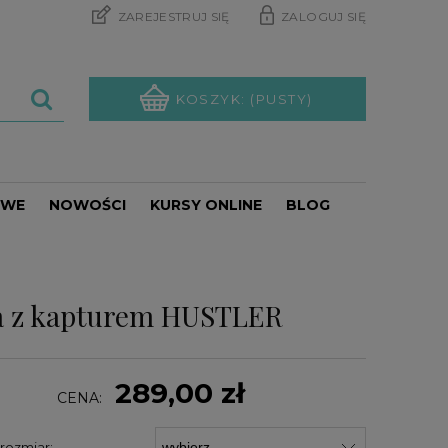
ZAREJESTRUJ SIĘ
ZALOGUJ SIĘ
KOSZYK:
(PUSTY)
OWE
NOWOŚCI
KURSY ONLINE
BLOG
PROMOCJE
a z kapturem HUSTLER
289,00 zł
CENA:
rozmiar: