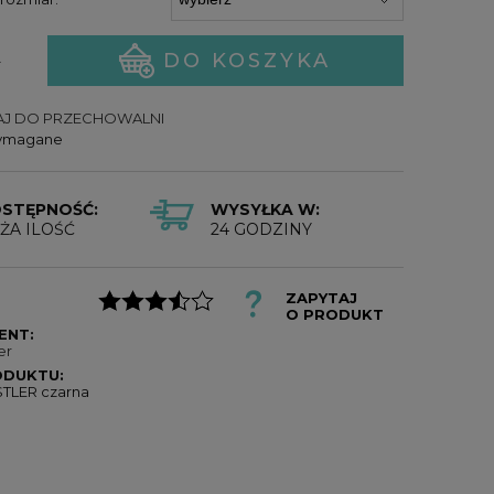
DO KOSZYKA
.
J DO PRZECHOWALNI
wymagane
STĘPNOŚĆ:
WYSYŁKA W:
ŻA ILOŚĆ
24 GODZINY
ZAPYTAJ
O PRODUKT
ENT:
er
ODUKTU:
STLER czarna