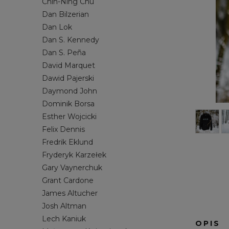
Chin-Ning Chu
MORSOWANIE
JOSH ALTMAN
PRACA ET
LECH KANI
Dan Bilzerian
Dan Lok
SAMOROZWÓJ
NOAH KAGAN
SOCIAL ME
MICHAŁ Z
Dan S. Kennedy
SPRZEDAŻ
RYAN SERHANT
STARTUP
RYDER CA
Dan S. Peña
ZARZĄDZANIE
SETH GODIN
STANLEY 
David Marquet
STEVEN PRESSFIELD
TILMAN FE
Dawid Pajerski
Daymond John
TIM S. GROVER
TODD HEN
Dominik Borsa
WŁODZIMIERZ DEMBOWSKI
YU-KAI CH
Esther Wojcicki
Felix Dennis
Fredrik Eklund
Fryderyk Karzełek
Gary Vaynerchuk
Grant Cardone
James Altucher
Josh Altman
Lech Kaniuk
OPIS