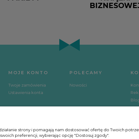
BIZNESOWE
MOJE KONTO
POLECAMY
KO
Twoje zamówienia
Nowości
Kon
Ustawienia konta
Rek
Blo
SOCIAL MEDIA
KU
 działanie strony i pomagają nam dostosować ofertę do Twoich potr
 swoich preferencji, wybierając opcję "Dostosuj zgody".