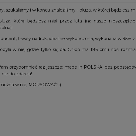
y, szukaliśmy i w końcu znaleźliśmy - bluza, w której będziesz mó
bluza, którą będziesz miał przez lata (na nasze nieszczęście,
alna)!.
oducent, trwały nadruk, idealnie wykończona, wykonana w 95% z 
yla w niej gdzie tylko się da. Chłop ma 186 cm i nosi rozmiar
Wam przypomnieć raz jeszcze: made in POLSKA, bez podstępów,
.. nie do zdarcia!
można w niej MORSOWAĆ! :)