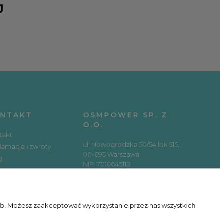
J
NTAKT
OSMPOWER SP. Z
O.O.
takt
ul. Nowogrodzka 50/54 lok 515,
lamacje i zwroty
00-695 Warszawa
g
NIP: 7010645110
REGON: 366154797
KRS: 0000654803
RSY ONLINE
zeb. Możesz zaakceptować wykorzystanie przez nas wszystkich