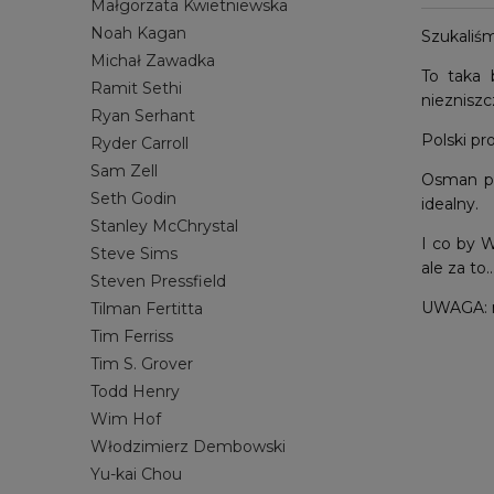
Małgorzata Kwietniewska
Noah Kagan
Szukaliśm
Michał Zawadka
To taka 
Ramit Sethi
niezniszcz
Ryan Serhant
Polski pr
Ryder Carroll
Sam Zell
Osman pop
Seth Godin
idealny.
Stanley McChrystal
I co by 
Steve Sims
ale za to.
Steven Pressfield
UWAGA: 
Tilman Fertitta
Tim Ferriss
Tim S. Grover
Todd Henry
Wim Hof
Włodzimierz Dembowski
Yu-kai Chou