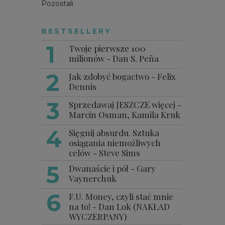
Pozostali
BESTSELLERY
Twoje pierwsze 100
milionów - Dan S. Peña
Jak zdobyć bogactwo - Felix
Dennis
Sprzedawaj JESZCZE więcej -
Marcin Osman, Kamila Kruk
Sięgnij absurdu. Sztuka
osiągania niemożliwych
celów - Steve Sims
Dwanaście i pół - Gary
Vaynerchuk
F.U. Money, czyli stać mnie
na to! - Dan Lok (NAKŁAD
WYCZERPANY)