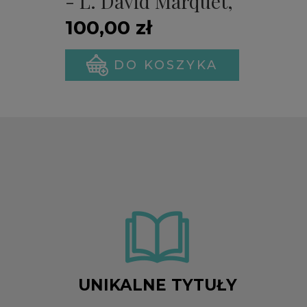
- L. David Marquet,
Michael A. Gillespie
100,00 zł
(PREMIERA)
DO KOSZYKA
UNIKALNE TYTUŁY