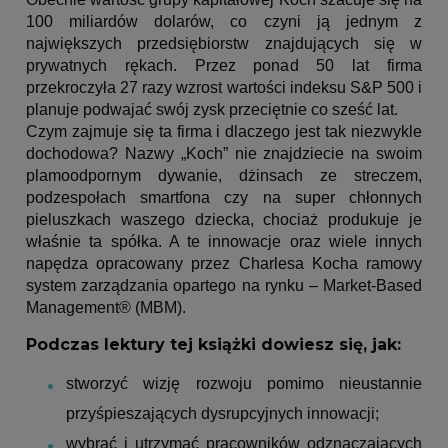
100 miliardów dolarów, co czyni ją jednym z
największych przedsiębiorstw znajdujących się w
prywatnych rękach. Przez ponad 50 lat firma
przekroczyła 27 razy wzrost wartości indeksu S&P 500 i
planuje podwajać swój zysk przeciętnie co sześć lat.
Czym zajmuje się ta firma i dlaczego jest tak niezwykle
dochodowa? Nazwy „Koch” nie znajdziecie na swoim
plamoodpornym dywanie, dżinsach ze streczem,
podzespołach smartfona czy na super chłonnych
pieluszkach waszego dziecka, chociaż produkuje je
właśnie ta spółka. A te innowacje oraz wiele innych
napędza opracowany przez Charlesa Kocha ramowy
system zarządzania opartego na rynku – Market-Based
Management® (MBM).
Podczas lektury tej książki dowiesz się, jak:
stworzyć wizję rozwoju pomimo nieustannie
przyśpieszających dysrupcyjnych innowacji;
wybrać i utrzymać pracowników odznaczających