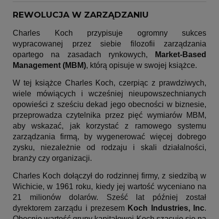
REWOLUCJA W ZARZĄDZANIU
Charles Koch przypisuje ogromny sukces
wypracowanej przez siebie filozofii zarządzania
opartego na zasadach rynkowych,
Market-Based
Management (MBM)
, którą opisuje w swojej książce.
W tej książce Charles Koch, czerpiąc z prawdziwych,
wiele mówiących i wcześniej nieupowszechnianych
opowieści z sześciu dekad jego obecności w biznesie,
przeprowadza czytelnika przez pięć wymiarów MBM,
aby wskazać, jak korzystać z ramowego systemu
zarządzania firmą, by wygenerować więcej dobrego
zysku, niezależnie od rodzaju i skali działalności,
branży czy organizacji.
Charles Koch dołączył do rodzinnej firmy, z siedzibą w
Wichicie, w 1961 roku, kiedy jej wartość wyceniano na
21 milionów dolarów. Sześć lat później został
dyrektorem zarządu i prezesem
Koch Industries, Inc
.
Obecnie wartość grupy kapitałowej Koch szacuje się na