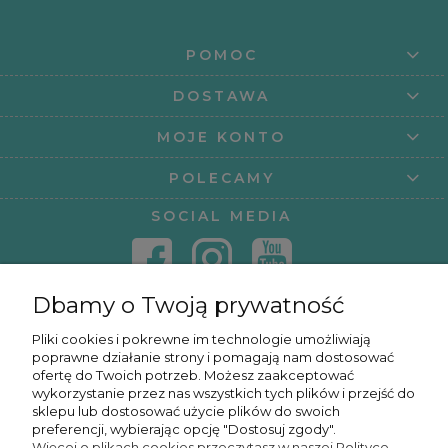
POMOC
DOSTAWA
MOJE KONTO
POLECAMY
SOCIAL MEDIA
Dbamy o Twoją prywatność
KONTAKT
Pliki cookies i pokrewne im technologie umożliwiają
poprawne działanie strony i pomagają nam dostosować
KURSY ONLINE
ofertę do Twoich potrzeb. Możesz zaakceptować
wykorzystanie przez nas wszystkich tych plików i przejść do
sklepu lub dostosować użycie plików do swoich
preferencji, wybierając opcję "Dostosuj zgody".
Więcej o plikach cookies przeczytasz w naszej Polityce