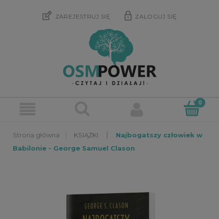
ZAREJESTRUJ SIĘ
ZALOGUJ SIĘ
»
»
KSIĄŻKI
Najbogatszy człowiek w
Babilonie - George Samuel Clason