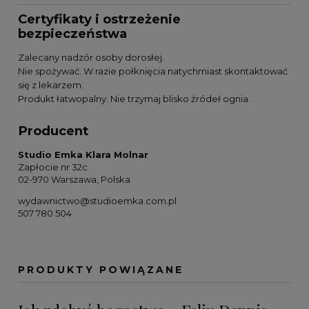
Certyfikaty i ostrzeżenie
bezpieczeństwa
Zalecany nadzór osoby dorosłej.
Nie spożywać. W razie połknięcia natychmiast skontaktować
się z lekarzem.
Produkt łatwopalny. Nie trzymaj blisko źródeł ognia.
Producent
Studio Emka Klara Molnar
Zapłocie nr 32c
02-970 Warszawa, Polska
wydawnictwo@studioemka.com.pl
507 780 504
PRODUKTY POWIĄZANE