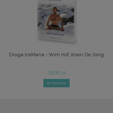
Droga IceMana - Wim Hof, Koen De Jong
D
39,90 zł
do koszyka