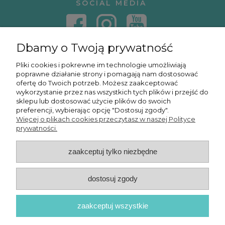
SOCIAL MEDIA
Dbamy o Twoją prywatność
KONTAKT
Pliki cookies i pokrewne im technologie umożliwiają
poprawne działanie strony i pomagają nam dostosować
KURSY ONLINE
ofertę do Twoich potrzeb. Możesz zaakceptować
wykorzystanie przez nas wszystkich tych plików i przejść do
sklepu lub dostosować użycie plików do swoich
preferencji, wybierając opcję "Dostosuj zgody".
Więcej o plikach cookies przeczytasz w naszej Polityce
OSMPOWER SP. Z O.O.
prywatności.
zaakceptuj tylko niezbędne
POKAŻ PEŁNĄ WERSJĘ STRONY
dostosuj zgody
zaakceptuj wszystkie
© 2026 OSMPower - Wszelkie prawa zastrzeżone
Sklep internetowy Shoper Premium