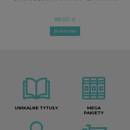
re
88,00 zł
do koszyka
UNIKALNE TYTUŁY
MEGA
PAKIETY