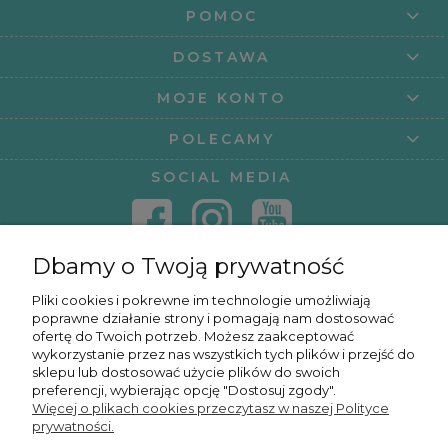
POMOC
DOSTAWA
MOJE KONTO
POLECAMY
SOCIAL MEDIA
Dbamy o Twoją prywatność
KONTAKT
Pliki cookies i pokrewne im technologie umożliwiają
poprawne działanie strony i pomagają nam dostosować
KURSY ONLINE
ofertę do Twoich potrzeb. Możesz zaakceptować
wykorzystanie przez nas wszystkich tych plików i przejść do
sklepu lub dostosować użycie plików do swoich
preferencji, wybierając opcję "Dostosuj zgody".
Więcej o plikach cookies przeczytasz w naszej Polityce
OSMPOWER SP. Z O.O.
prywatności.