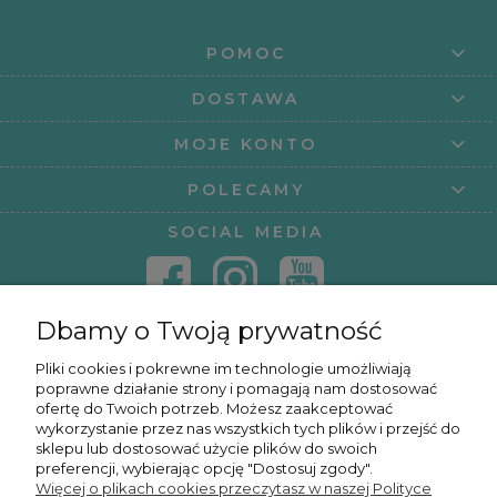
POMOC
DOSTAWA
MOJE KONTO
POLECAMY
SOCIAL MEDIA
Dbamy o Twoją prywatność
KONTAKT
Pliki cookies i pokrewne im technologie umożliwiają
poprawne działanie strony i pomagają nam dostosować
KURSY ONLINE
ofertę do Twoich potrzeb. Możesz zaakceptować
wykorzystanie przez nas wszystkich tych plików i przejść do
sklepu lub dostosować użycie plików do swoich
preferencji, wybierając opcję "Dostosuj zgody".
Więcej o plikach cookies przeczytasz w naszej Polityce