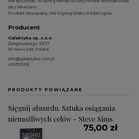
Nie spożywać. W razie połknięcia natychmiast skontaktować
się z lekarzem.
Produkt łatwopalny. Nie trzymaj blisko źródeł ognia.
Producent
Galaktyka sp. z.o.o.
Żeligowskiego 35/37
90-644 Łódź, Polska
info@galaktyka.com.pl
426395018
PRODUKTY POWIĄZANE
Sięgnij absurdu. Sztuka osiągania
niemożliwych celów - Steve Sims
75,00 zł