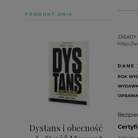
PRODUKT DNIA
ZASADY
https://
DANE 
ROK WY
WYDAWN
OPRAW
Bezpie
Dystans i obecność
Certyf
Zalecany 