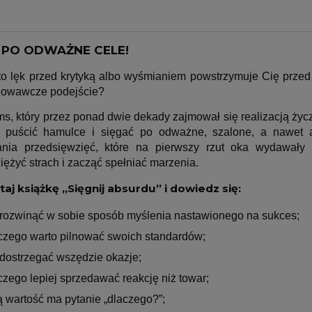
J PO ODWAŻNE CELE!
to lęk przed krytyką albo wyśmianiem powstrzymuje Cię przed 
howawcze podejście?
s, który przez ponad dwie dekady zajmował się realizacją życz
 puścić hamulce i sięgać po odważne, szalone, a nawet abs
ania przedsięwzięć, które na pierwszy rzut oka wydawały
ężyć strach i zacząć spełniać marzenia.
aj książkę „Sięgnij absurdu” i dowiedz się:
 rozwinąć w sobie sposób myślenia nastawionego na sukces;
czego warto pilnować swoich standardów;
 dostrzegać wszędzie okazje;
czego lepiej sprzedawać reakcję niż towar;
ą wartość ma pytanie „dlaczego?”;