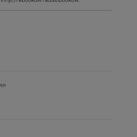
ę innych ebooków i audiobooków.
ER