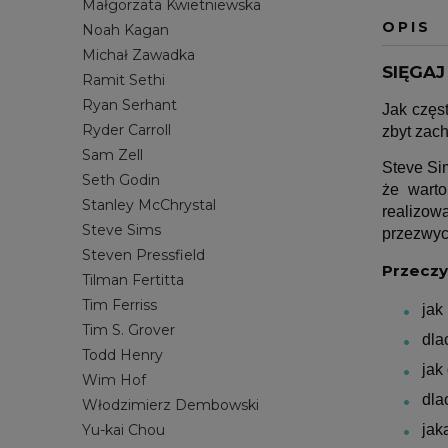
Małgorzata Kwietniewska
OPIS
Noah Kagan
Michał Zawadka
SIĘGA
Ramit Sethi
Ryan Serhant
Jak częs
Ryder Carroll
zbyt zac
Sam Zell
Steve Sim
Seth Godin
że warto
Stanley McChrystal
realizow
Steve Sims
przezwyci
Steven Pressfield
Przeczyt
Tilman Fertitta
Tim Ferriss
jak
Tim S. Grover
dla
Todd Henry
jak
Wim Hof
dla
Włodzimierz Dembowski
jak
Yu-kai Chou