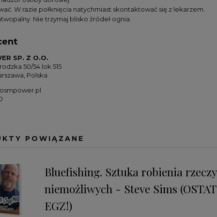
wać. W razie połknięcia natychmiast skontaktować się z lekarzem.
twopalny. Nie trzymaj blisko źródeł ognia.
cent
R SP. Z O.O.
rodzka 50/54 lok 515
rszawa, Polska
osmpower.pl
0
UKTY POWIĄZANE
Bluefishing. Sztuka robienia rzeczy
niemożliwych - Steve Sims (OSTA
EGZ!)