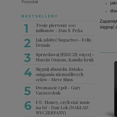
Pozostali
jak
dla
BESTSELLERY
Zapamięt
Twoje pierwsze 100
sięgnąć 
milionów - Dan S. Peña
Jak zdobyć bogactwo - Felix
Dennis
Sprzedawaj JESZCZE więcej -
Marcin Osman, Kamila Kruk
Sięgnij absurdu. Sztuka
osiągania niemożliwych
celów - Steve Sims
Dwanaście i pół - Gary
Vaynerchuk
F.U. Money, czyli stać mnie
na to! - Dan Lok (NAKŁAD
WYCZERPANY)