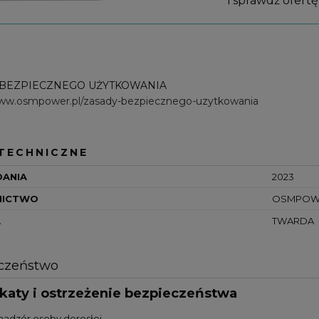
i sprawdź ofert
 BEZPIECZNEGO UŻYTKOWANIA
www.osmpower.pl/zasady-bezpiecznego-uzytkowania
TECHNICZNE
DANIA
2023
ICTWO
OSMPOW
A
TWARDA
czeństwo
ikaty i ostrzeżenie bezpieczeństwa
nadzór osoby dorosłej.