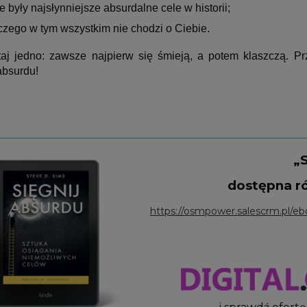
ie były najsłynniejsze absurdalne cele w historii;
czego w tym wszystkim nie chodzi o Ciebie.
aj jedno: zawsze najpierw się śmieją, a potem klaszczą. Pr
absurdu!
„
S
dostępna r
https://osmpower.salescrm.pl/eb