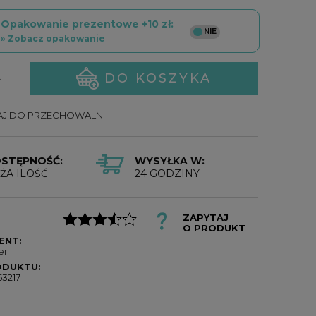
Opakowanie prezentowe +10 zł:
» Zobacz opakowanie
DO KOSZYKA
.
J DO PRZECHOWALNI
STĘPNOŚĆ:
WYSYŁKA W:
ŻA ILOŚĆ
24 GODZINY
ZAPYTAJ
O PRODUKT
ENT:
er
ODUKTU:
63217