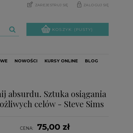
ZAREJESTRUJ SIĘ
ZALOGUJ SIĘ
KOSZYK:
(PUSTY)
OWE
NOWOŚCI
KURSY ONLINE
BLOG
PROMOCJE
ij absurdu. Sztuka osiągania
ożliwych celów - Steve Sims
75,00 zł
CENA: