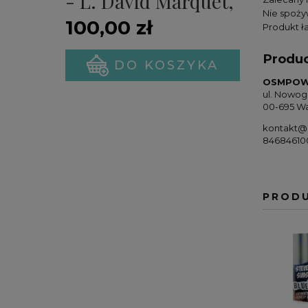
- L. David Marquet,
Nie spoży
Michael A. Gillespie
100,00 zł
Produkt ła
(PREMIERA)
Produ
DO KOSZYKA
OSMPOWE
ul. Nowog
00-695 Wa
kontakt@
84684610
PROD