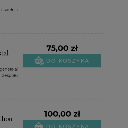
i spełnia
75,00 zł
tal
DO KOSZYKA
enerała!
 zespołu
100,00 zł
 Chou
DO KOSZYKA