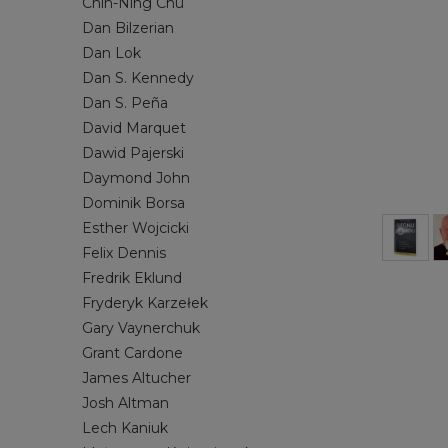
Chin-Ning Chu
MORSOWANIE
JOSH ALTMAN
PRACA ET
LECH KANI
Dan Bilzerian
Dan Lok
SAMOROZWÓJ
NOAH KAGAN
SOCIAL ME
MICHAŁ Z
Dan S. Kennedy
SPRZEDAŻ
RYAN SERHANT
STARTUP
RYDER CA
Dan S. Peña
ZARZĄDZANIE
SETH GODIN
STANLEY 
David Marquet
STEVEN PRESSFIELD
TILMAN FE
Dawid Pajerski
Daymond John
TIM S. GROVER
TODD HEN
Dominik Borsa
WŁODZIMIERZ DEMBOWSKI
YU-KAI CH
Esther Wojcicki
Felix Dennis
Fredrik Eklund
Fryderyk Karzełek
Gary Vaynerchuk
Grant Cardone
James Altucher
Josh Altman
Lech Kaniuk