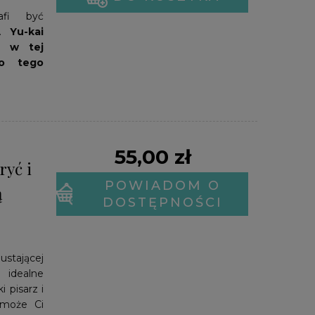
fi być
h.
Yu-kai
t w tej
do tego
55,00 zł
ryć i
POWIADOM O
ą
DOSTĘPNOŚCI
tającej
idealne
 pisarz i
może Ci