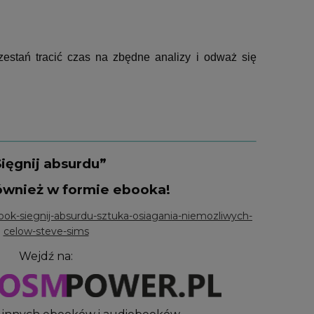
zestań tracić czas na zbędne analizy i odważ się
ięgnij absurdu
”
ównież w formie ebooka!
ook-siegnij-absurdu-sztuka-osiagania-niemozliwych-
celow-steve-sims
Wejdź na: