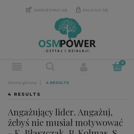
ZAREJESTRUJ SIĘ
ZALOGUJ SIĘ
»
4 RESULTS
4 RESULTS
Angażujący lider. Angażuj,
żebyś nie musiał motywować
- E. Błaszczak, P. Kolmas, S.