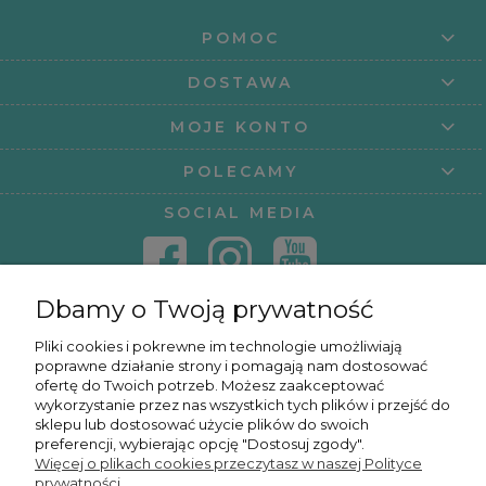
POMOC
DOSTAWA
MOJE KONTO
POLECAMY
SOCIAL MEDIA
Dbamy o Twoją prywatność
KONTAKT
Pliki cookies i pokrewne im technologie umożliwiają
poprawne działanie strony i pomagają nam dostosować
KURSY ONLINE
ofertę do Twoich potrzeb. Możesz zaakceptować
wykorzystanie przez nas wszystkich tych plików i przejść do
sklepu lub dostosować użycie plików do swoich
preferencji, wybierając opcję "Dostosuj zgody".
Więcej o plikach cookies przeczytasz w naszej Polityce
OSMPOWER SP. Z O.O.
prywatności.