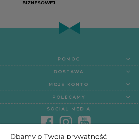
BIZNESOWEJ
POMOC
DOSTAWA
MOJE KONTO
POLECAMY
SOCIAL MEDIA
Dbamy o Twoją prywatność