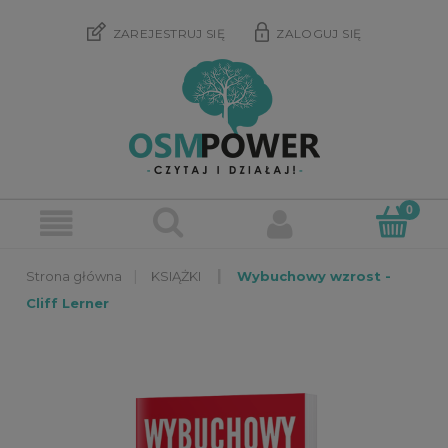
ZAREJESTRUJ SIĘ
ZALOGUJ SIĘ
»
»
KSIĄŻKI
Wybuchowy wzrost -
Cliff Lerner