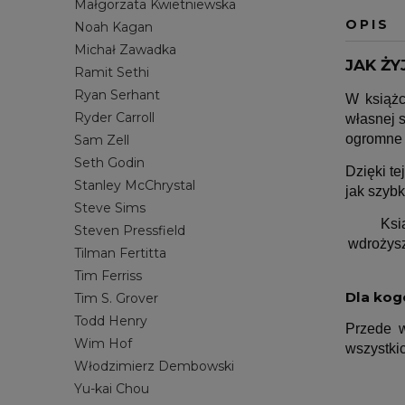
Małgorzata Kwietniewska
OPIS
Noah Kagan
Michał Zawadka
JAK ŻY
Ramit Sethi
Ryan Serhant
W książc
Ryder Carroll
własnej s
ogromne 
Sam Zell
Seth Godin
Dzięki te
Stanley McChrystal
jak szyb
Steve Sims
Ksi
Steven Pressfield
wdrożysz
Tilman Fertitta
Tim Ferriss
Dla kog
Tim S. Grover
Todd Henry
Przede w
Wim Hof
wszystkic
Włodzimierz Dembowski
Yu-kai Chou