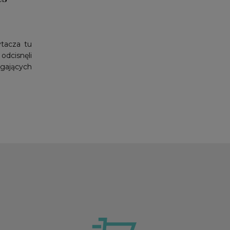
ytacza tu
odcisnęli
gających