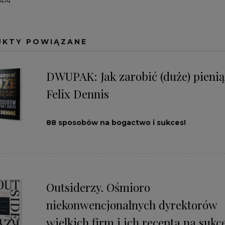
8474
UKTY POWIĄZANE
DWUPAK: Jak zarobić (duże) pienią
Felix Dennis
88 sposobów na bogactwo i sukces!
Outsiderzy. Ośmioro
niekonwencjonalnych dyrektorów
wielkich firm i ich recepta na sukc