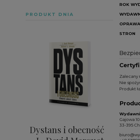
ROK WY
PRODUKT DNIA
WYDAWN
OPRAW
STRON
Bezpie
Certyf
Zalecany 
Nie spoży
Produkt ła
Produ
Wydawnic
Gajowa 10
33-395 Ch
Dystans i obecność
biuro@wy