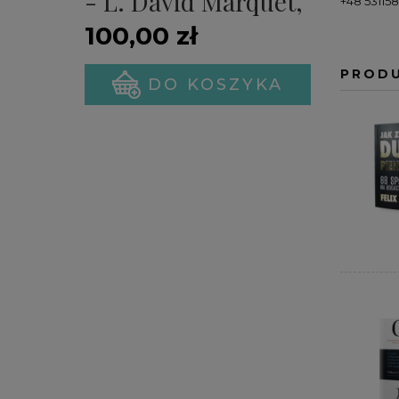
- L. David Marquet,
+48 53115
Michael A. Gillespie
100,00 zł
(PREMIERA)
PROD
DO KOSZYKA