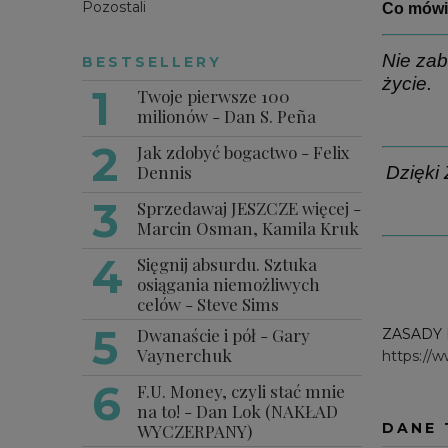
Pozostali
Co mówią
Nie zab
BESTSELLERY
życie.
Twoje pierwsze 100
milionów - Dan S. Peña
Jak zdobyć bogactwo - Felix
Dennis
Dzięki
Sprzedawaj JESZCZE więcej -
Marcin Osman, Kamila Kruk
Sięgnij absurdu. Sztuka
osiągania niemożliwych
celów - Steve Sims
Dwanaście i pół - Gary
ZASADY
Vaynerchuk
https://
F.U. Money, czyli stać mnie
na to! - Dan Lok (NAKŁAD
DANE 
WYCZERPANY)