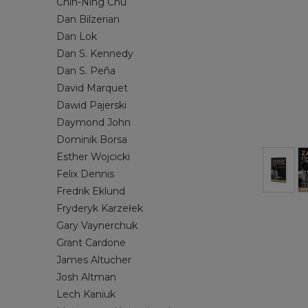
Chin-Ning Chu
MORSOWANIE
JOSH ALTMAN
PRACA ET
LECH KANI
Dan Bilzerian
Dan Lok
SAMOROZWÓJ
NOAH KAGAN
SOCIAL ME
MICHAŁ Z
Dan S. Kennedy
SPRZEDAŻ
RYAN SERHANT
STARTUP
RYDER CA
Dan S. Peña
ZARZĄDZANIE
SETH GODIN
STANLEY 
David Marquet
STEVEN PRESSFIELD
TILMAN FE
Dawid Pajerski
Daymond John
TIM S. GROVER
TODD HEN
Dominik Borsa
WŁODZIMIERZ DEMBOWSKI
YU-KAI CH
Esther Wojcicki
Felix Dennis
Fredrik Eklund
Fryderyk Karzełek
Gary Vaynerchuk
Grant Cardone
James Altucher
Josh Altman
Lech Kaniuk