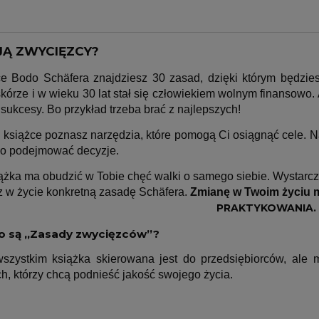
JĄ ZWYCIĘZCY?
e Bodo Schäfera znajdziesz 30 zasad, dzięki którym będziesz
kórze i w wieku 30 lat stał się człowiekiem wolnym finansowo. 
sukcesy. Bo przykład trzeba brać z najlepszych!
j książce poznasz narzędzia, które pomogą Ci osiągnąć cele. N
ko podejmować decyzje.
ążka ma obudzić w Tobie chęć walki o samego siebie. Wystarczy
 w życie konkretną zasadę Schäfera.
Zmianę w Twoim życiu m
PRAKTYKOWANIA.
o są „Zasady zwycięzców”?
szystkim książka skierowana jest do przedsiębiorców, ale m
h, którzy chcą podnieść jakość swojego życia.