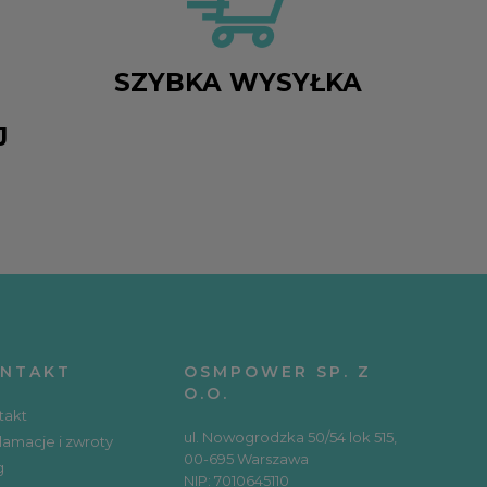
SZYBKA WYSYŁKA
J
NTAKT
OSMPOWER SP. Z
O.O.
takt
ul. Nowogrodzka 50/54 lok 515,
lamacje i zwroty
00-695 Warszawa
g
NIP: 7010645110