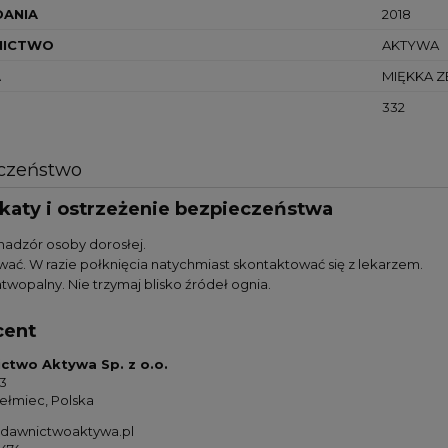
DANIA
2018
ICTWO
AKTYWA
A
MIĘKKA Z
332
czeństwo
ikaty i ostrzeżenie bezpieczeństwa
nadzór osoby dorosłej.
wać. W razie połknięcia natychmiast skontaktować się z lekarzem.
twopalny. Nie trzymaj blisko źródeł ognia.
cent
two Aktywa Sp. z o.o.
3
ełmiec, Polska
dawnictwoaktywa.pl