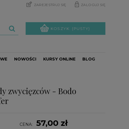
ZAREJESTRUJ SIĘ
ZALOGUJ SIĘ
KOSZYK:
(PUSTY)
OWE
NOWOŚCI
KURSY ONLINE
BLOG
PROMOCJE
dy zwycięzców - Bodo
fer
57,00 zł
CENA: