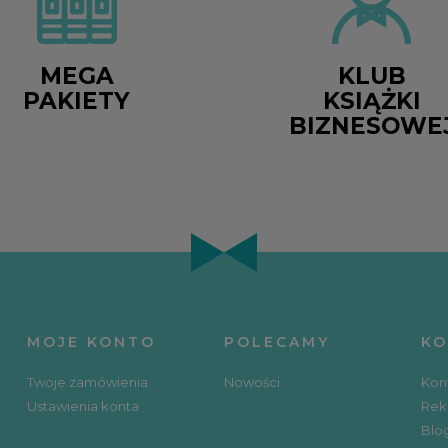
MEGA
KLUB
PAKIETY
KSIĄŻKI
BIZNESOWE
MOJE KONTO
POLECAMY
KO
Twoje zamówienia
Nowości
Kon
Ustawienia konta
Rek
Blo