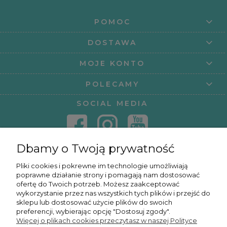
POMOC
DOSTAWA
MOJE KONTO
POLECAMY
SOCIAL MEDIA
Dbamy o Twoją prywatność
KONTAKT
Pliki cookies i pokrewne im technologie umożliwiają
poprawne działanie strony i pomagają nam dostosować
KURSY ONLINE
ofertę do Twoich potrzeb. Możesz zaakceptować
wykorzystanie przez nas wszystkich tych plików i przejść do
sklepu lub dostosować użycie plików do swoich
preferencji, wybierając opcję "Dostosuj zgody".
Więcej o plikach cookies przeczytasz w naszej Polityce
OSMPOWER SP. Z O.O.