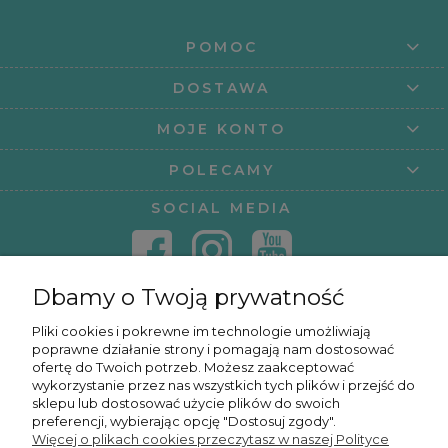
POMOC
DOSTAWA
MOJE KONTO
POLECAMY
SOCIAL MEDIA
Dbamy o Twoją prywatność
KONTAKT
Pliki cookies i pokrewne im technologie umożliwiają
poprawne działanie strony i pomagają nam dostosować
KURSY ONLINE
ofertę do Twoich potrzeb. Możesz zaakceptować
wykorzystanie przez nas wszystkich tych plików i przejść do
sklepu lub dostosować użycie plików do swoich
preferencji, wybierając opcję "Dostosuj zgody".
Więcej o plikach cookies przeczytasz w naszej Polityce