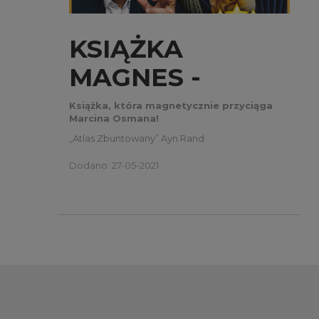
KSIĄŻKA
MAGNES -
ATLAS
Książka, która magnetycznie przyciąga
Marcina Osmana!
ZBUNTOWANY
„Atlas Zbuntowany” Ayn Rand
Dodano: 27-05-2021