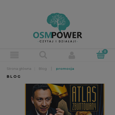
»
»
Blog
promocja
BLOG