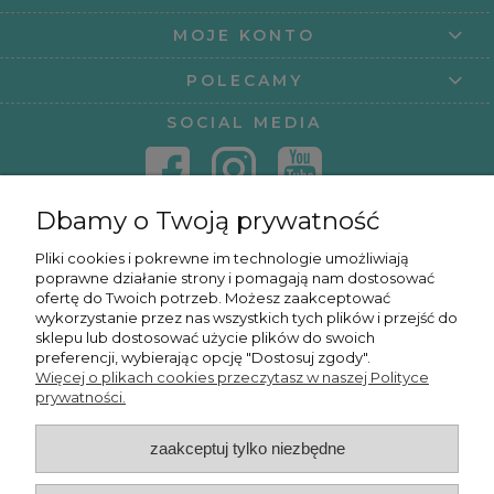
MOJE KONTO
POLECAMY
SOCIAL MEDIA
Dbamy o Twoją prywatność
KONTAKT
Pliki cookies i pokrewne im technologie umożliwiają
poprawne działanie strony i pomagają nam dostosować
KURSY ONLINE
ofertę do Twoich potrzeb. Możesz zaakceptować
wykorzystanie przez nas wszystkich tych plików i przejść do
sklepu lub dostosować użycie plików do swoich
preferencji, wybierając opcję "Dostosuj zgody".
Więcej o plikach cookies przeczytasz w naszej Polityce
OSMPOWER SP. Z O.O.
prywatności.
zaakceptuj tylko niezbędne
POKAŻ PEŁNĄ WERSJĘ STRONY