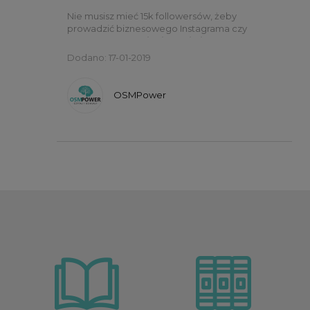
Nie musisz mieć 15k followersów, żeby
prowadzić biznesowego Instagrama czy
Facebooka.
Bo nie liczy się ilość
społeczności, ale jej JAKOŚĆ.
Dodano: 17-01-2019
OSMPower