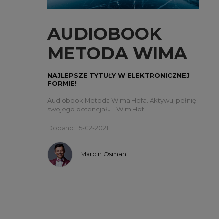
AUDIOBOOK
METODA WIMA
HOFA - WIM
NAJLEPSZE TYTUŁY W ELEKTRONICZNEJ
FORMIE!
HOF
Audiobook Metoda Wima Hofa. Aktywuj pełnię
swojego potencjału - Wim Hof
Dodano: 15-02-2021
Marcin Osman