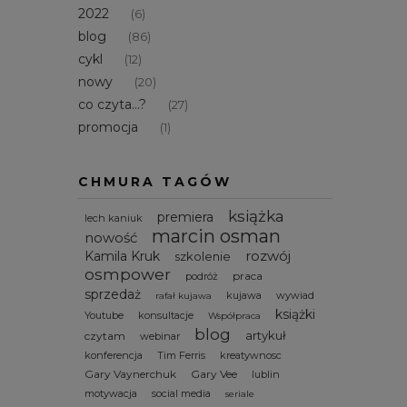
2022
(6)
blog
(86)
cykl
(12)
nowy
(20)
co czyta...?
(27)
promocja
(1)
CHMURA TAGÓW
książka
premiera
lech kaniuk
marcin osman
nowość
rozwój
Kamila Kruk
szkolenie
osmpower
praca
podróż
sprzedaż
kujawa
wywiad
rafał kujawa
książki
Youtube
konsultacje
Współpraca
blog
artykuł
czytam
webinar
konferencja
Tim Ferris
kreatywnosc
Gary Vaynerchuk
Gary Vee
lublin
motywacja
social media
seriale