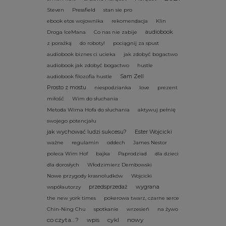
Steven
Pressfield
stan sie pro
ebook etos wojownika
rekomendacja
Klin
audiobook
Droga IceMana
Co nas nie zabije
z porażką
do roboty!
pociągnij za spust
audiobook biznes ci ucieka
jak zdobyć bogactwo
audiobook jak zdobyć bogactwo
hustle
Sam Zell
audiobook filozofia hustle
Prosto z mostu
niespodzianka
love
prezent
miłość
Wim do słuchania
Metoda Wima Hofa do słuchania
aktywuj pełnię
swojego potencjału
jak wychować ludzi sukcesu?
Ester Wojcicki
ważne
regulamin
oddech
James Nestor
poleca Wim Hof
bajka
Paprodziad
dla dzieci
dla dorosłych
Włodzimierz Dembowski
Nowe przygody krasnoludków
Wojcicki
przedsprzedaż
wygrana
współautorzy
the new york times
pokerowa twarz, czarne serce
Chin-Ning Chu
spotkanie
wrzesień
na żywo
co czyta...?
cykl
nowy
wpis