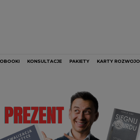
IOBOOKI
KONSULTACJE
PAKIETY
KARTY ROZWOJ
JE
UK
ORGANIZACJA CZASU
ANTHONY ROBBINS
CJA
CY
EKONOMIA I GOSPODARKA
CHIN-NING CHU
PROWADZENIE FIRMY
DAN S. KENNEDY
G
RQUET
BIZNES
DAWID PAJERSKI
ORSA
DZIECI
ESTHER WOJCICKI
KLUND
KREATYWNOŚĆ
FRYDERYK KARZEŁEK
MOŚCI
RDONE
MARKETING
JAMES ALTUCHER