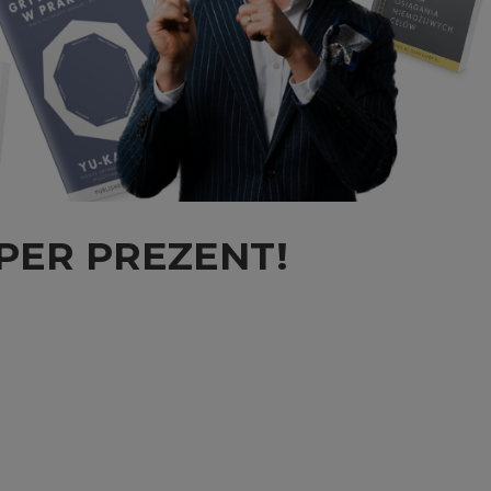
ATOWA
UK
ROZWÓJ I PSYCHOLOGIA
MAŁGORZATA KWIETNIEWSKA
DIA
AWADKA
SPORT
RAMIT SETHI
RROLL
WĘDKARSTWO
SAM ZELL
MCCHRYSTAL
STEVE SIMS
RTITTA
TIM FERRISS
RY
WIM HOF
OU
POZOSTALI
PER PREZENT!