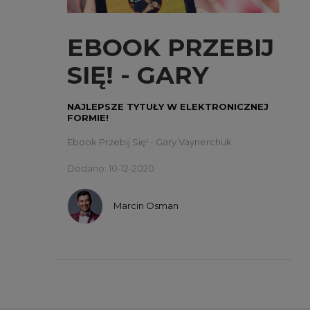
EBOOK PRZEBIJ
SIĘ! - GARY
VAYNERCHUK
NAJLEPSZE TYTUŁY W ELEKTRONICZNEJ
FORMIE!
Ebook Przebij Się! - Gary Vaynerchuk
Dodano: 10-12-2020
Marcin Osman