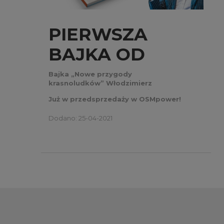
PIERWSZA
BAJKA OD
OSMPOWER!
Bajka „Nowe przygody
krasnoludków” Włodzimierz
„PAPRODZIAD” Dembowski
Już w przedsprzedaży w OSMpower!
Dodano: 25-04-2021