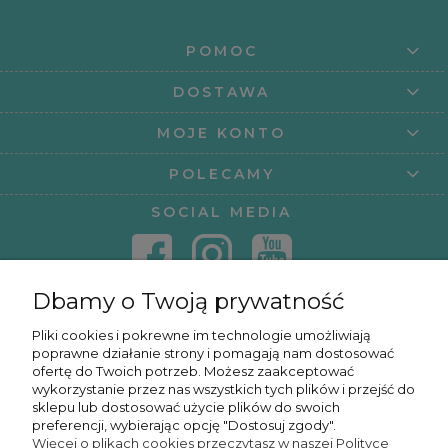
POMOC
DOSTAWA
MOJE KONTO
POLECAMY
SOCIAL MEDIA
Dbamy o Twoją prywatność
KONTAKT
Pliki cookies i pokrewne im technologie umożliwiają
poprawne działanie strony i pomagają nam dostosować
KURSY ONLINE
ofertę do Twoich potrzeb. Możesz zaakceptować
wykorzystanie przez nas wszystkich tych plików i przejść do
sklepu lub dostosować użycie plików do swoich
preferencji, wybierając opcję "Dostosuj zgody".
Więcej o plikach cookies przeczytasz w naszej Polityce