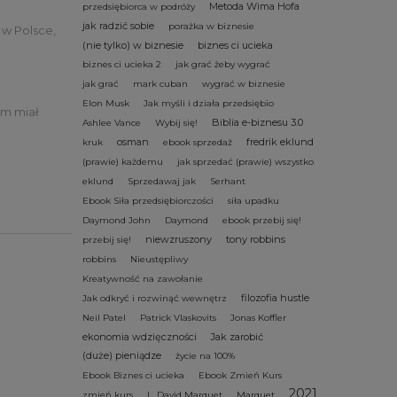
Metoda Wima Hofa
przedsiębiorca w podróży
jak radzić sobie
porażka w biznesie
 w Polsce,
(nie tylko) w biznesie
biznes ci ucieka
biznes ci ucieka 2
jak grać żeby wygrać
jak grać
mark cuban
wygrać w biznesie
Elon Musk
Jak myśli i działa przedsiębio
ym miał
Biblia e-biznesu 3.0
Ashlee Vance
Wybij się!
osman
fredrik eklund
kruk
ebook sprzedaż
(prawie) każdemu
jak sprzedać (prawie) wszystko
eklund
Sprzedawaj jak
Serhant
Ebook Siła przedsiębiorczości
siła upadku
Daymond John
Daymond
ebook przebij się!
niewzruszony
tony robbins
przebij się!
robbins
Nieustępliwy
Kreatywność na zawołanie
filozofia hustle
Jak odkryć i rozwinąć wewnętrz
Neil Patel
Patrick Vlaskovits
Jonas Koffler
ekonomia wdzięczności
Jak zarobić
(duże) pieniądze
życie na 100%
Ebook Biznes ci ucieka
Ebook Zmień Kurs
2021
zmień kurs
L. David Marquet
Marquet