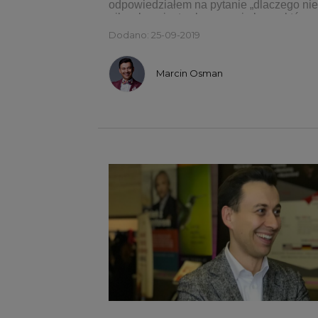
odpowiedziałem na pytanie „dlaczego nie
niby złego jest w kupowaniu kawy, którą
Dodano: 25-09-2019
Marcin Osman