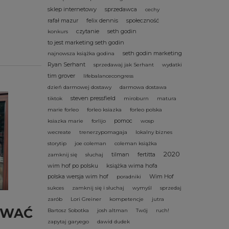
sklep internetowy
sprzedawca
cechy
rafał mazur
felix dennis
społeczność
czytanie
seth godin
konkurs
to jest marketing seth godin
seth godin marketing
najnowsza książka godina
Ryan Serhant
sprzedawaj jak Serhant
wydatki
tim grover
lifebalancecongress
dzień darmowej dostawy
darmowa dostawa
steven pressfield
tiktok
miroburn
matura
marie forleo
forleo ksiazka
forleo polska
pomoc
ksiazka marie
forlijo
wosp
wecreate
trenerzypomagaja
lokalny biznes
storytip
joe coleman
coleman książka
2020
tilman
fertitta
zamknij się
słuchaj
wim hof po polsku
książka wima hofa
polska wersja wim hof
Wim Hof
poradniki
sukces
zamknij się i słuchaj
wymyśl
sprzedaj
zarób
Lori Greiner
kompetencje
jutra
OWAĆ
Bartosz Sobotka
josh altman
Twój
ruch!
zapytaj garyego
dawid dudek