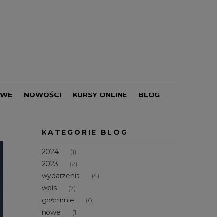
OWE
NOWOŚCI
KURSY ONLINE
BLOG
PROMOCJE
KATEGORIE BLOG
2024
(1)
2023
(2)
wydarzenia
(4)
wpis
(7)
gościnnie
(0)
nowe
(1)