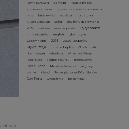
kamil kurowski
sisima.pl
klaudia krabes
krabes-czarnacka
recepta na sukces w biznesie b
nina
lubiejewska
redakcja
ilustratorka
autor
łukasz wdowiak
trzy filary uzdrowienia
2022
kryzys szansa
szefowa
anioł w piekle
anna urbańska
english
ryby
życie
2023
zespół zespołów
wspomnienie
2024
Grywalizacja
Into the Depths
lato
Noah Kagan
witariada
W market[r]ingu
Rusz dupę
Sięgnij absurdu
morsowanie
Dan S. Pena
Mirosław Skwarek
nagrody
opinie
klienci
Twoje pierwsze 100 milionów
Dan Pena
wydarzenia
black friday
w którym