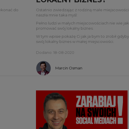
zekonać do
Ostatnio zwiedzając z rodziną małe miejscowości
naszła mnie taka myśl:
Pełno ludzi w małych miejscowościach nie wie jak
promować swój lokalny biznes.
W tym wpisie pokażę Ci jak ja bym to zrobił gdyb
swój lokalny biznes w małej miejscowości.
Dodano: 18-08-2020
Marcin Osman