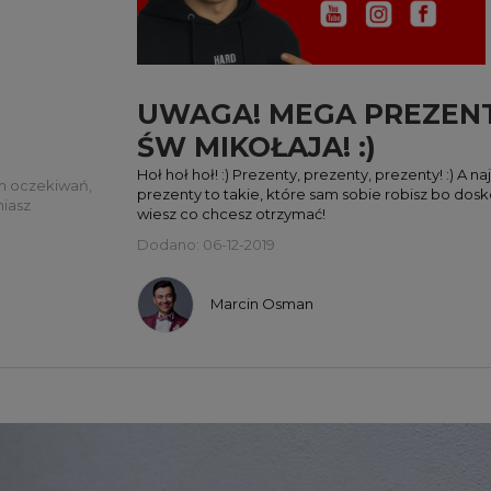
UWAGA! MEGA PREZEN
ŚW MIKOŁAJA! :)
Hoł hoł hoł! :) Prezenty, prezenty, prezenty! :) A na
ch oczekiwań,
prezenty to takie, które sam sobie robisz bo dos
niasz
wiesz co chcesz otrzymać!
Dodano: 06-12-2019
Marcin Osman