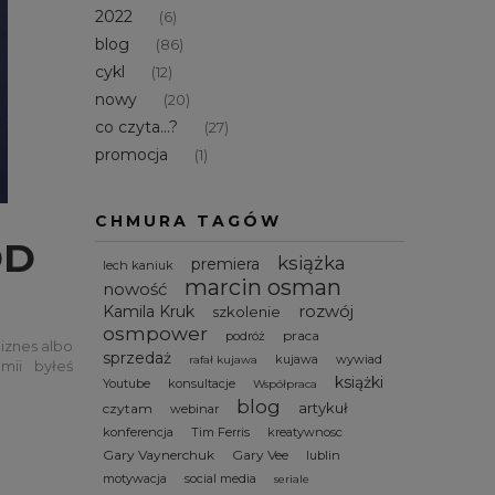
2022
(6)
blog
(86)
cykl
(12)
nowy
(20)
co czyta...?
(27)
promocja
(1)
CHMURA TAGÓW
DD
książka
premiera
lech kaniuk
marcin osman
nowość
rozwój
Kamila Kruk
szkolenie
osmpower
praca
podróż
iznes albo
sprzedaż
kujawa
wywiad
rafał kujawa
mii byłeś
książki
Youtube
konsultacje
o mnie, to
Współpraca
blog
ić dzięki…
artykuł
czytam
webinar
konferencja
Tim Ferris
kreatywnosc
Gary Vaynerchuk
Gary Vee
lublin
motywacja
social media
seriale