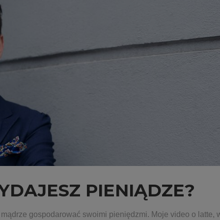
YDAJESZ PIENIĄDZE?
ą mądrze gospodarować swoimi pieniędzmi. Moje video o latte, 