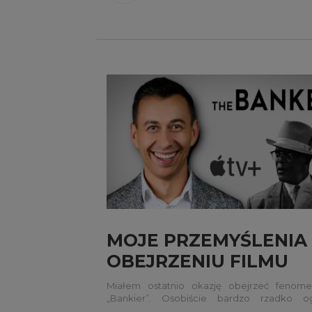
MOJE PRZEMYŚLENIA
OBEJRZENIU FILMU
„BANKIER”
Miałem ostatnio okazję obejrzeć fenomen
„Bankier”. Osobiście bardzo rzadko og
jednakże ten jest jednym z tych, który 