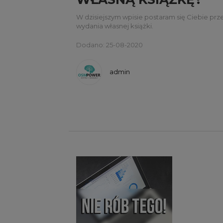
W dzisiejszym wpisie postaram się Ciebie pr
wydania własnej książki.
Dodano: 25-08-2020
admin