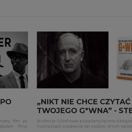
 PO
„NIKT NIE CHCE CZYTAĆ
TWOJEGO G*WNA” - ST
PRESSFIELD
alny film pt.
W ofercie OSMPower posiadamy łącznie 6 książe
lądam filmy,
można kupić w pakiecie lub osobno. W tym wpisi
mnie naprawdę
opiszemy jedną z nich: „Nikt nie chce czytać Two