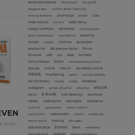
seriale biznesowe
Shark tank
the profit
dragons den
million dollar listening
promocja
czas
marcus lemonis
strach
małe kroczki
todd henry
śmierć
wyspy komfortu
die empty
umrzyj pusty
prezenty
jacek walkiewicz
rozmyślnik
święta
choinka
gwiazdka
wigilia
firma
pracownik
dla pracowników
firmowe
szef
boss
kontakt
bos
komunikacja
Klient
niezadowolony klient
sprzedaż online
zakupy
online
marcin
news
marketing
spam
rozwój osobisty
facebook
NETWORKING
media
audyt
ebook
instagram
james altucher
altucher
e-book
kod rabatowy
promocje
oferta
rabaty
walentynki
pieniądze
zarabianie
kuchnia
gotowanie
mistrz kuchni
EVEN
ciekawostki
szef kuchni
mailin
szkolenie\
mailing
komentarze
siła pędu
k, które
biznes
optymalizacja
team
wielkonoc
e
produkt
jego
oszczędzanie
galeria handlowa