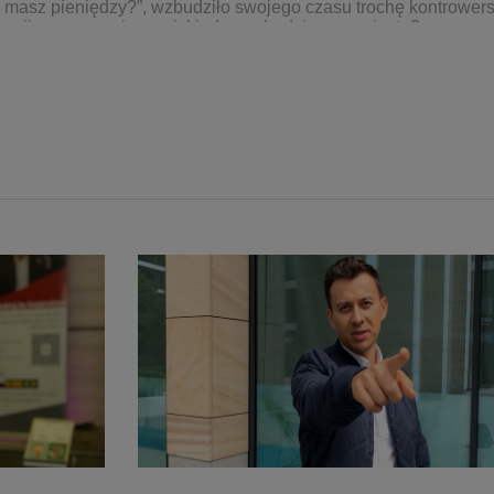
 masz pieniędzy?”, wzbudziło swojego czasu trochę kontrowers
 wypijamy ze znajomymi, kiedy wychodzimy na miasto?