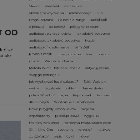
Steven
Pressfield
stan sie pro
ebook etos wojownika
rekomendacja
Klin
audiobook
Droga IceMana
Co nas nie zabije
z porażką
do roboty!
pociągnij za spust
T OD
audiobook biznes ci ucieka
jak zdobyć bogactwo
audiobook jak zdobyć bogactwo
hustle
Sam Zell
audiobook filozofia hustle
jlepsze
Prosto z mostu
niespodzianka
love
prezent
konale
miłość
Wim do słuchania
Metoda Wima Hofa do słuchania
aktywuj pełnię
swojego potencjału
jak wychować ludzi sukcesu?
Ester Wojcicki
ważne
regulamin
oddech
James Nestor
poleca Wim Hof
bajka
Paprodziad
dla dzieci
dla dorosłych
Włodzimierz Dembowski
Nowe przygody krasnoludków
Wojcicki
przedsprzedaż
wygrana
współautorzy
the new york times
pokerowa twarz, czarne serce
Chin-Ning Chu
spotkanie
wrzesień
na żywo
co czyta...?
cykl
nowy
wpis