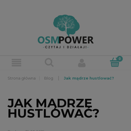
»
»
Blog
Jak mądrze hustlować?
JAK MĄDRZE
HUSTLOWAĆ?