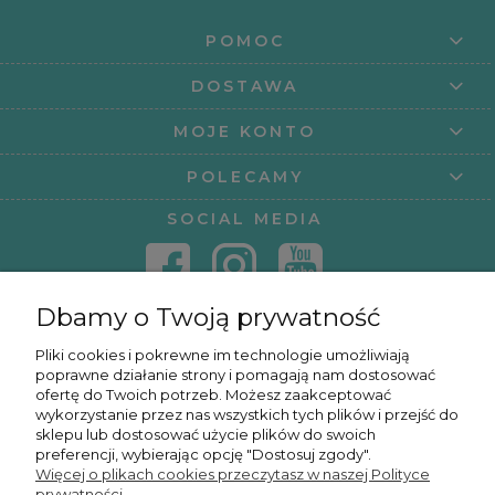
POMOC
DOSTAWA
MOJE KONTO
POLECAMY
SOCIAL MEDIA
Dbamy o Twoją prywatność
KONTAKT
Pliki cookies i pokrewne im technologie umożliwiają
poprawne działanie strony i pomagają nam dostosować
KURSY ONLINE
ofertę do Twoich potrzeb. Możesz zaakceptować
wykorzystanie przez nas wszystkich tych plików i przejść do
sklepu lub dostosować użycie plików do swoich
preferencji, wybierając opcję "Dostosuj zgody".
Więcej o plikach cookies przeczytasz w naszej Polityce
OSMPOWER SP. Z O.O.
prywatności.