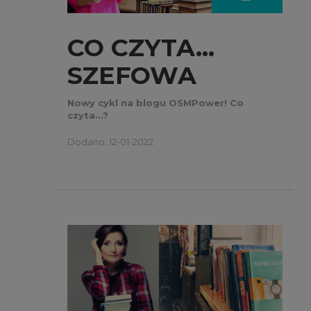
CO CZYTA…
SZEFOWA
OSMPOWER –
Nowy cykl na blogu OSMPower! Co
czyta...?
KAMILA KRUK?
Dodano: 12-01-2022