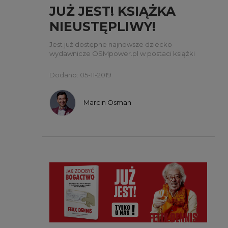
JUŻ JEST! KSIĄŻKA
NIEUSTĘPLIWY!
Jest już dostępne najnowsze dziecko
wydawnicze OSMpower.pl w postaci książki
„Nieustępliwy” autorstwa Tima Grovera.
Dodano: 05-11-2019
Marcin Osman