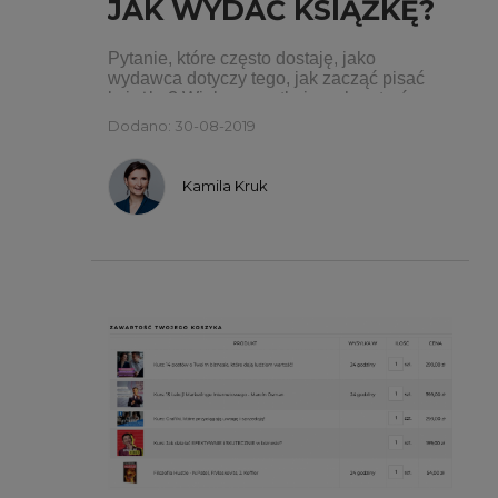
JAK WYDAĆ KSIĄŻKĘ?
Pytanie, które często dostaję, jako
wydawca dotyczy tego, jak zacząć pisać
książkę? Wielu początkujących autorów
pyta między innymi o to, w jakim programie
Dodano: 30-08-2019
piszemy, jak rozkładamy pracę nad książką
godzinowo?
Kamila Kruk