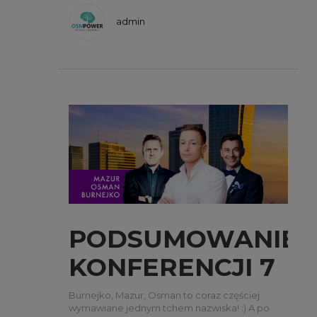
admin
PODSUMOWANIE
KONFERENCJI 7
MARCA
Burnejko, Mazur, Osman to coraz częściej
wymawiane jednym tchem nazwiska! :) A po