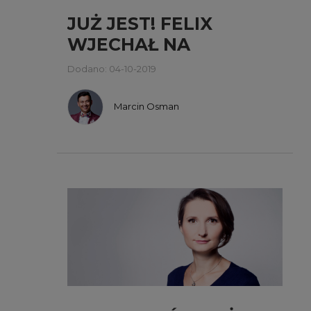
JUŻ JEST! FELIX
WJECHAŁ NA
MAGAZYN!
Dodano: 04-10-2019
Marcin Osman