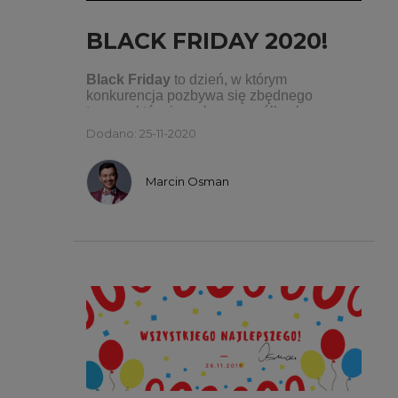
BLACK FRIDAY 2020!
Black Friday
to dzień, w którym
konkurencja pozbywa się zbędnego
towaru, który im zalega na półkach, a
OSMpower daje turbo rabaty na -50% na
Dodano: 25-11-2020
blisko 100 produktów! :)
Marcin Osman