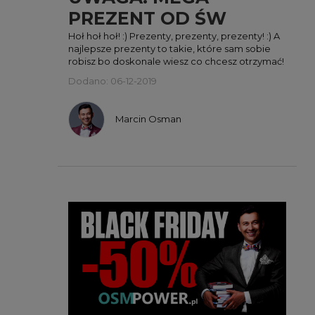
PREZENT OD ŚW
MIKOŁAJA! :)
Hoł hoł hoł! :) Prezenty, prezenty, prezenty! :) A
najlepsze prezenty to takie, które sam sobie
robisz bo doskonale wiesz co chcesz otrzymać!
Dodano: 06-12-2019
Marcin Osman