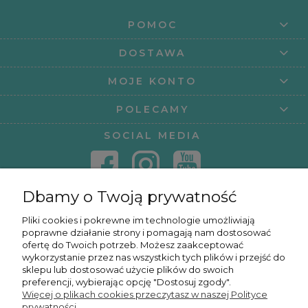
POMOC
DOSTAWA
MOJE KONTO
POLECAMY
SOCIAL MEDIA
Dbamy o Twoją prywatność
KONTAKT
Pliki cookies i pokrewne im technologie umożliwiają
poprawne działanie strony i pomagają nam dostosować
KURSY ONLINE
ofertę do Twoich potrzeb. Możesz zaakceptować
wykorzystanie przez nas wszystkich tych plików i przejść do
sklepu lub dostosować użycie plików do swoich
preferencji, wybierając opcję "Dostosuj zgody".
Więcej o plikach cookies przeczytasz w naszej Polityce
OSMPOWER SP. Z O.O.
prywatności.