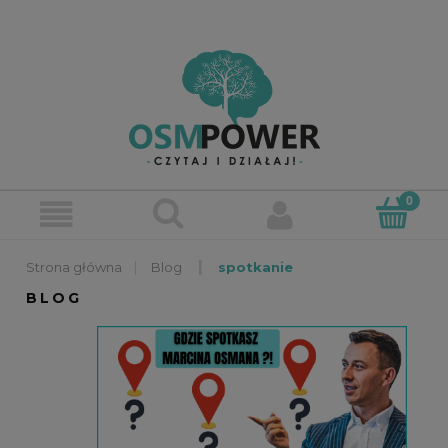
»
»
Blog
spotkanie
BLOG