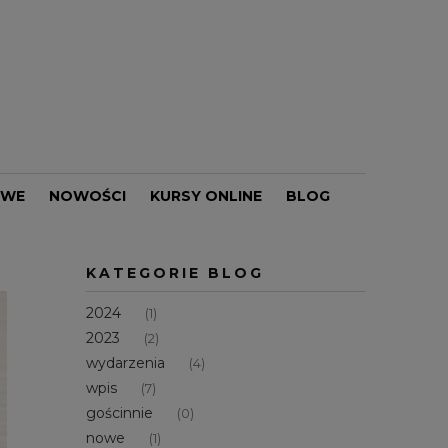
OWE
NOWOŚCI
KURSY ONLINE
BLOG
PROMOCJE
KATEGORIE BLOG
2024
(1)
2023
(2)
wydarzenia
(4)
wpis
(7)
gościnnie
(0)
nowe
(1)