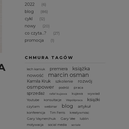
2022
(6)
blog
(86)
cykl
(12)
nowy
(20)
co czyta...?
(27)
promocja
(1)
CHMURA TAGÓW
A
książka
premiera
lech kaniuk
marcin osman
nowość
rozwój
Kamila Kruk
szkolenie
osmpower
praca
podróż
sprzedaż
kujawa
wywiad
rafał kujawa
książki
Youtube
konsultacje
Współpraca
blog
artykuł
czytam
webinar
konferencja
Tim Ferris
kreatywnosc
Gary Vaynerchuk
Gary Vee
lublin
motywacja
social media
seriale