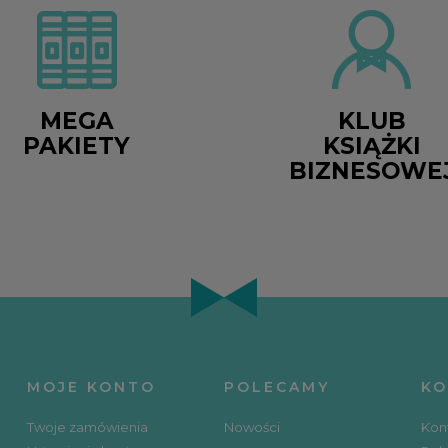
MEGA
KLUB
PAKIETY
KSIĄŻKI
BIZNESOWE
MOJE KONTO
POLECAMY
KO
Twoje zamówienia
Nowości
Kon