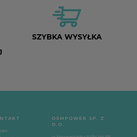
SZYBKA WYSYŁKA
J
NTAKT
OSMPOWER SP. Z
O.O.
takt
ul. Nowogrodzka 50/54 lok 515,