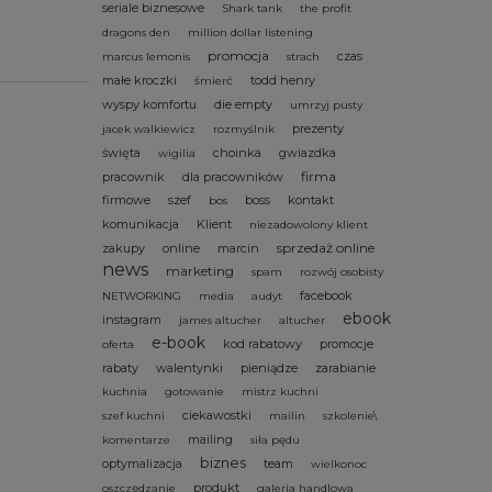
seriale biznesowe
Shark tank
the profit
dragons den
million dollar listening
promocja
czas
marcus lemonis
strach
małe kroczki
todd henry
śmierć
wyspy komfortu
die empty
umrzyj pusty
prezenty
jacek walkiewicz
rozmyślnik
święta
choinka
gwiazdka
wigilia
firma
pracownik
dla pracowników
firmowe
szef
boss
kontakt
bos
komunikacja
Klient
niezadowolony klient
sprzedaż online
zakupy
online
marcin
news
marketing
spam
rozwój osobisty
facebook
NETWORKING
media
audyt
ebook
instagram
james altucher
altucher
e-book
kod rabatowy
promocje
oferta
rabaty
walentynki
pieniądze
zarabianie
kuchnia
gotowanie
mistrz kuchni
ciekawostki
szef kuchni
mailin
szkolenie\
mailing
komentarze
siła pędu
biznes
optymalizacja
team
wielkonoc
produkt
oszczędzanie
galeria handlowa