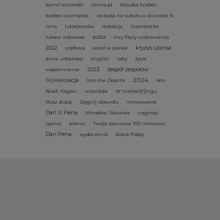
kamil kurowski
sisima.pl
klaudia krabes
krabes-czarnacka
recepta na sukces w biznesie b
nina
lubiejewska
redakcja
ilustratorka
autor
łukasz wdowiak
trzy filary uzdrowienia
2022
kryzys szansa
szefowa
anioł w piekle
anna urbańska
english
ryby
życie
2023
zespół zespołów
wspomnienie
2024
Grywalizacja
Into the Depths
lato
Noah Kagan
witariada
W market[r]ingu
Rusz dupę
Sięgnij absurdu
morsowanie
Dan S. Pena
Mirosław Skwarek
nagrody
opinie
klienci
Twoje pierwsze 100 milionów
Dan Pena
wydarzenia
black friday