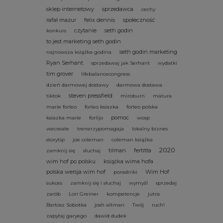
sklep internetowy
sprzedawca
cechy
rafał mazur
felix dennis
społeczność
czytanie
seth godin
konkurs
to jest marketing seth godin
seth godin marketing
najnowsza książka godina
Ryan Serhant
sprzedawaj jak Serhant
wydatki
tim grover
lifebalancecongress
dzień darmowej dostawy
darmowa dostawa
steven pressfield
tiktok
miroburn
matura
marie forleo
forleo ksiazka
forleo polska
pomoc
ksiazka marie
forlijo
wosp
wecreate
trenerzypomagaja
lokalny biznes
storytip
joe coleman
coleman książka
2020
tilman
fertitta
zamknij się
słuchaj
wim hof po polsku
książka wima hofa
polska wersja wim hof
Wim Hof
poradniki
sukces
zamknij się i słuchaj
wymyśl
sprzedaj
zarób
Lori Greiner
kompetencje
jutra
Bartosz Sobotka
josh altman
Twój
ruch!
zapytaj garyego
dawid dudek