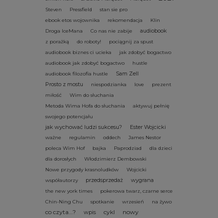
Steven
Pressfield
stan sie pro
ebook etos wojownika
rekomendacja
Klin
audiobook
Droga IceMana
Co nas nie zabije
z porażką
do roboty!
pociągnij za spust
audiobook biznes ci ucieka
jak zdobyć bogactwo
audiobook jak zdobyć bogactwo
hustle
Sam Zell
audiobook filozofia hustle
Prosto z mostu
niespodzianka
love
prezent
miłość
Wim do słuchania
Metoda Wima Hofa do słuchania
aktywuj pełnię
swojego potencjału
jak wychować ludzi sukcesu?
Ester Wojcicki
ważne
regulamin
oddech
James Nestor
poleca Wim Hof
bajka
Paprodziad
dla dzieci
dla dorosłych
Włodzimierz Dembowski
Nowe przygody krasnoludków
Wojcicki
przedsprzedaż
wygrana
współautorzy
the new york times
pokerowa twarz, czarne serce
Chin-Ning Chu
spotkanie
wrzesień
na żywo
co czyta...?
cykl
nowy
wpis