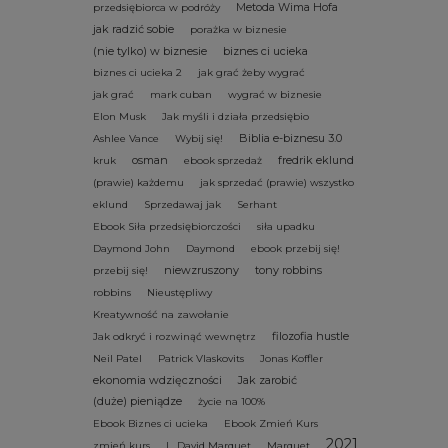
Metoda Wima Hofa
przedsiębiorca w podróży
jak radzić sobie
porażka w biznesie
(nie tylko) w biznesie
biznes ci ucieka
biznes ci ucieka 2
jak grać żeby wygrać
jak grać
mark cuban
wygrać w biznesie
Elon Musk
Jak myśli i działa przedsiębio
Biblia e-biznesu 3.0
Ashlee Vance
Wybij się!
osman
fredrik eklund
kruk
ebook sprzedaż
(prawie) każdemu
jak sprzedać (prawie) wszystko
eklund
Sprzedawaj jak
Serhant
Ebook Siła przedsiębiorczości
siła upadku
Daymond John
Daymond
ebook przebij się!
niewzruszony
tony robbins
przebij się!
robbins
Nieustępliwy
Kreatywność na zawołanie
filozofia hustle
Jak odkryć i rozwinąć wewnętrz
Neil Patel
Patrick Vlaskovits
Jonas Koffler
ekonomia wdzięczności
Jak zarobić
(duże) pieniądze
życie na 100%
Ebook Biznes ci ucieka
Ebook Zmień Kurs
2021
zmień kurs
L. David Marquet
Marquet