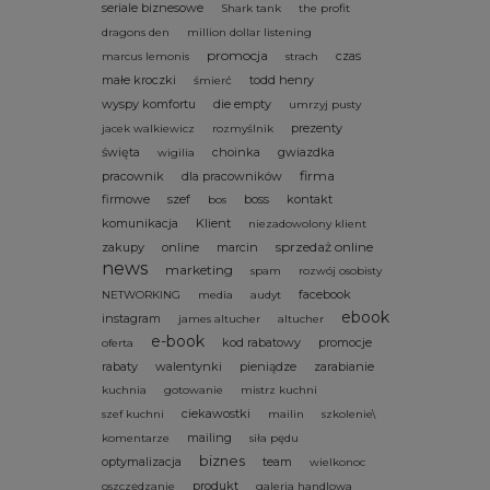
seriale biznesowe
Shark tank
the profit
dragons den
million dollar listening
promocja
czas
marcus lemonis
strach
małe kroczki
todd henry
śmierć
wyspy komfortu
die empty
umrzyj pusty
prezenty
jacek walkiewicz
rozmyślnik
święta
choinka
gwiazdka
wigilia
firma
pracownik
dla pracowników
firmowe
szef
boss
kontakt
bos
komunikacja
Klient
niezadowolony klient
sprzedaż online
zakupy
online
marcin
news
marketing
spam
rozwój osobisty
facebook
NETWORKING
media
audyt
ebook
instagram
james altucher
altucher
e-book
kod rabatowy
promocje
oferta
rabaty
walentynki
pieniądze
zarabianie
kuchnia
gotowanie
mistrz kuchni
ciekawostki
szef kuchni
mailin
szkolenie\
mailing
komentarze
siła pędu
biznes
optymalizacja
team
wielkonoc
produkt
oszczędzanie
galeria handlowa