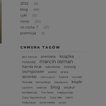
2022
(6)
blog
(86)
cykl
(12)
nowy
(20)
co czyta...?
(27)
promocja
(1)
CHMURA TAGÓW
książka
premiera
lech kaniuk
marcin osman
nowość
rozwój
Kamila Kruk
szkolenie
osmpower
praca
podróż
sprzedaż
kujawa
wywiad
rafał kujawa
książki
Youtube
konsultacje
Współpraca
blog
artykuł
czytam
webinar
konferencja
Tim Ferris
kreatywnosc
Gary Vaynerchuk
Gary Vee
lublin
motywacja
social media
seriale