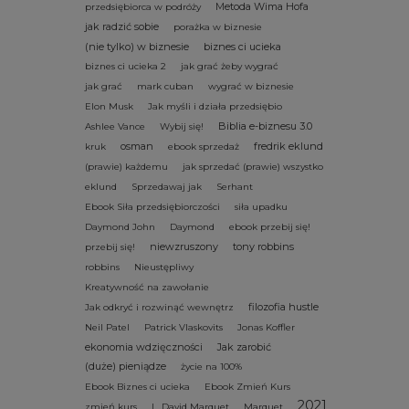
Metoda Wima Hofa
przedsiębiorca w podróży
jak radzić sobie
porażka w biznesie
(nie tylko) w biznesie
biznes ci ucieka
biznes ci ucieka 2
jak grać żeby wygrać
jak grać
mark cuban
wygrać w biznesie
Elon Musk
Jak myśli i działa przedsiębio
Biblia e-biznesu 3.0
Ashlee Vance
Wybij się!
osman
fredrik eklund
kruk
ebook sprzedaż
(prawie) każdemu
jak sprzedać (prawie) wszystko
eklund
Sprzedawaj jak
Serhant
Ebook Siła przedsiębiorczości
siła upadku
Daymond John
Daymond
ebook przebij się!
niewzruszony
tony robbins
przebij się!
robbins
Nieustępliwy
Kreatywność na zawołanie
filozofia hustle
Jak odkryć i rozwinąć wewnętrz
Neil Patel
Patrick Vlaskovits
Jonas Koffler
ekonomia wdzięczności
Jak zarobić
(duże) pieniądze
życie na 100%
Ebook Biznes ci ucieka
Ebook Zmień Kurs
2021
zmień kurs
L. David Marquet
Marquet