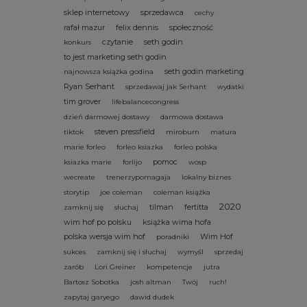
sklep internetowy
sprzedawca
cechy
rafał mazur
felix dennis
społeczność
czytanie
seth godin
konkurs
to jest marketing seth godin
seth godin marketing
najnowsza książka godina
Ryan Serhant
sprzedawaj jak Serhant
wydatki
tim grover
lifebalancecongress
dzień darmowej dostawy
darmowa dostawa
steven pressfield
tiktok
miroburn
matura
marie forleo
forleo ksiazka
forleo polska
pomoc
ksiazka marie
forlijo
wosp
wecreate
trenerzypomagaja
lokalny biznes
storytip
joe coleman
coleman książka
2020
tilman
fertitta
zamknij się
słuchaj
wim hof po polsku
książka wima hofa
polska wersja wim hof
Wim Hof
poradniki
sukces
zamknij się i słuchaj
wymyśl
sprzedaj
zarób
Lori Greiner
kompetencje
jutra
Bartosz Sobotka
josh altman
Twój
ruch!
zapytaj garyego
dawid dudek