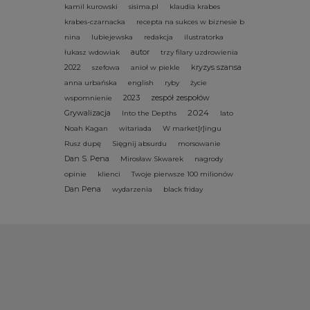
kamil kurowski
sisima.pl
klaudia krabes
krabes-czarnacka
recepta na sukces w biznesie b
nina
lubiejewska
redakcja
ilustratorka
autor
łukasz wdowiak
trzy filary uzdrowienia
2022
kryzys szansa
szefowa
anioł w piekle
anna urbańska
english
ryby
życie
2023
zespół zespołów
wspomnienie
2024
Grywalizacja
Into the Depths
lato
Noah Kagan
witariada
W market[r]ingu
Rusz dupę
Sięgnij absurdu
morsowanie
Dan S. Pena
Mirosław Skwarek
nagrody
opinie
klienci
Twoje pierwsze 100 milionów
Dan Pena
wydarzenia
black friday