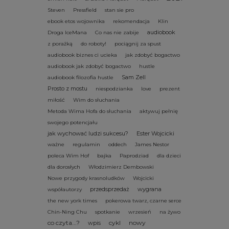
Steven
Pressfield
stan sie pro
ebook etos wojownika
rekomendacja
Klin
audiobook
Droga IceMana
Co nas nie zabije
z porażką
do roboty!
pociągnij za spust
audiobook biznes ci ucieka
jak zdobyć bogactwo
audiobook jak zdobyć bogactwo
hustle
Sam Zell
audiobook filozofia hustle
Prosto z mostu
niespodzianka
love
prezent
miłość
Wim do słuchania
Metoda Wima Hofa do słuchania
aktywuj pełnię
swojego potencjału
jak wychować ludzi sukcesu?
Ester Wojcicki
ważne
regulamin
oddech
James Nestor
poleca Wim Hof
bajka
Paprodziad
dla dzieci
dla dorosłych
Włodzimierz Dembowski
Nowe przygody krasnoludków
Wojcicki
przedsprzedaż
wygrana
współautorzy
the new york times
pokerowa twarz, czarne serce
Chin-Ning Chu
spotkanie
wrzesień
na żywo
co czyta...?
cykl
nowy
wpis