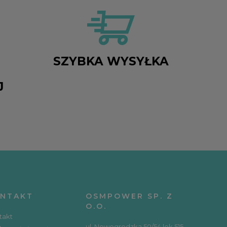
SZYBKA WYSYŁKA
J
NTAKT
OSMPOWER SP. Z
O.O.
takt
ul. Nowogrodzka 50/54 lok 515,