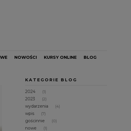
OWE
NOWOŚCI
KURSY ONLINE
BLOG
PROMOCJE
KATEGORIE BLOG
2024
(1)
2023
(2)
wydarzenia
(4)
wpis
(7)
gościnnie
(0)
nowe
(1)