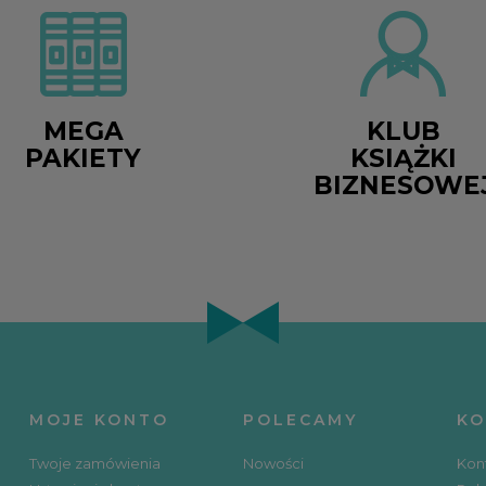
MEGA
KLUB
PAKIETY
KSIĄŻKI
BIZNESOWE
MOJE KONTO
POLECAMY
KO
Twoje zamówienia
Nowości
Kon