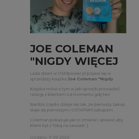
JOE COLEMAN
"NIGDY WIĘCEJ
NIE TRAĆ
Lada dzień w OSMpower.pl pojawi się w
sprzedaży książka
Joe Coleman "Nigdy
KLIENTA"
więcej nie trać klienta"
.
Książka mówi o tym w jaki sposób prowadzić
ZAPOWIEDŹ!
relację z klientem od momentu gdy ten
dokonuje pierwszego zakupu.
Bardzo często dzieje się tak, że pierwszy zakup
staje się pierwszym i OSTATNIM zakupem
klienta w Twoim sklepie.
Coleman pokazuje jak to zmienić i sprawić aby
klient był z Tobą na zawsze! :)
Dodano: 11-09-2020