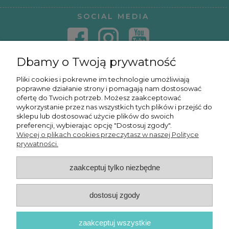
SOCIAL MEDIA
Dbamy o Twoją prywatność
KONTAKT
Pliki cookies i pokrewne im technologie umożliwiają
poprawne działanie strony i pomagają nam dostosować
KURSY ONLINE
ofertę do Twoich potrzeb. Możesz zaakceptować
wykorzystanie przez nas wszystkich tych plików i przejść do
sklepu lub dostosować użycie plików do swoich
preferencji, wybierając opcję "Dostosuj zgody".
Więcej o plikach cookies przeczytasz w naszej Polityce
OSMPOWER SP. Z O.O.
prywatności.
zaakceptuj tylko niezbędne
POKAŻ PEŁNĄ WERSJĘ STRONY
dostosuj zgody
zaakceptuj wszystkie
© 2026 OSMPower - Wszelkie prawa zastrzeżone