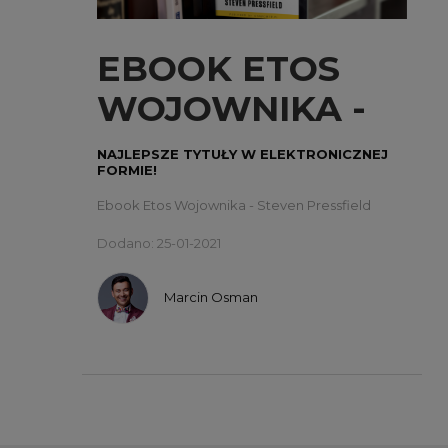
EBOOK ETOS
WOJOWNIKA -
STEVEN
NAJLEPSZE TYTUŁY W ELEKTRONICZNEJ
FORMIE!
PRESSFIELD
Ebook Etos Wojownika - Steven Pressfield
Dodano: 25-01-2021
Marcin Osman