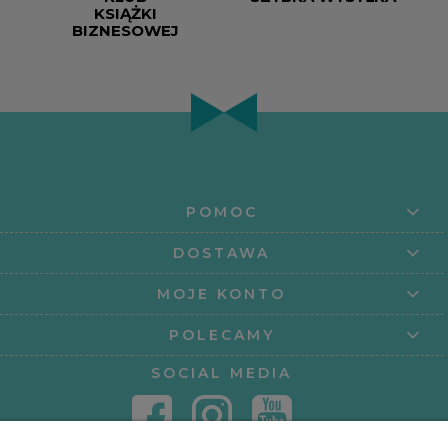
KSIĄŻKI
BIZNESOWEJ
POMOC
DOSTAWA
MOJE KONTO
POLECAMY
SOCIAL MEDIA