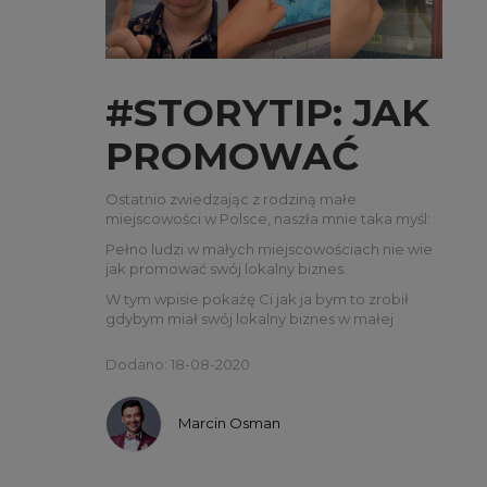
#STORYTIP: JAK
PROMOWAĆ
LOKALNY
Ostatnio zwiedzając z rodziną małe
miejscowości w Polsce, naszła mnie taka myśl:
BIZNES?
Pełno ludzi w małych miejscowościach nie wie
jak promować swój lokalny biznes.
W tym wpisie pokażę Ci jak ja bym to zrobił
gdybym miał swój lokalny biznes w małej
miejscowości.
Dodano: 18-08-2020
Marcin Osman