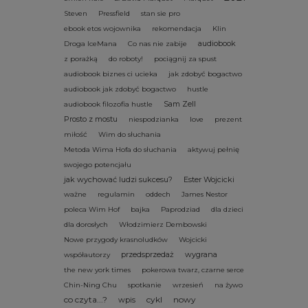
Steven
Pressfield
stan sie pro
ebook etos wojownika
rekomendacja
Klin
audiobook
Droga IceMana
Co nas nie zabije
z porażką
do roboty!
pociągnij za spust
audiobook biznes ci ucieka
jak zdobyć bogactwo
audiobook jak zdobyć bogactwo
hustle
Sam Zell
audiobook filozofia hustle
Prosto z mostu
niespodzianka
love
prezent
miłość
Wim do słuchania
Metoda Wima Hofa do słuchania
aktywuj pełnię
swojego potencjału
jak wychować ludzi sukcesu?
Ester Wojcicki
ważne
regulamin
oddech
James Nestor
poleca Wim Hof
bajka
Paprodziad
dla dzieci
dla dorosłych
Włodzimierz Dembowski
Nowe przygody krasnoludków
Wojcicki
przedsprzedaż
wygrana
współautorzy
the new york times
pokerowa twarz, czarne serce
Chin-Ning Chu
spotkanie
wrzesień
na żywo
co czyta...?
cykl
nowy
wpis