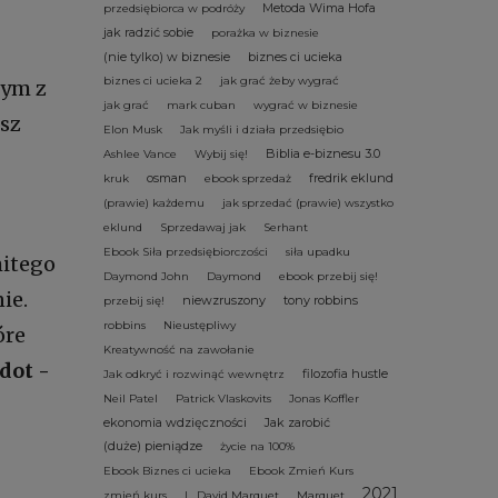
Metoda Wima Hofa
przedsiębiorca w podróży
jak radzić sobie
porażka w biznesie
(nie tylko) w biznesie
biznes ci ucieka
biznes ci ucieka 2
jak grać żeby wygrać
nym z
jak grać
mark cuban
wygrać w biznesie
usz
Elon Musk
Jak myśli i działa przedsiębio
Biblia e-biznesu 3.0
Ashlee Vance
Wybij się!
osman
fredrik eklund
kruk
ebook sprzedaż
(prawie) każdemu
jak sprzedać (prawie) wszystko
eklund
Sprzedawaj jak
Serhant
Ebook Siła przedsiębiorczości
siła upadku
mitego
Daymond John
Daymond
ebook przebij się!
ie.
niewzruszony
tony robbins
przebij się!
robbins
Nieustępliwy
óre
Kreatywność na zawołanie
dot -
filozofia hustle
Jak odkryć i rozwinąć wewnętrz
Neil Patel
Patrick Vlaskovits
Jonas Koffler
ekonomia wdzięczności
Jak zarobić
(duże) pieniądze
życie na 100%
Ebook Biznes ci ucieka
Ebook Zmień Kurs
2021
zmień kurs
L. David Marquet
Marquet