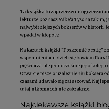
Ta książka to zaprzeczenie ugrzecznio
lekturze poznasz Mike’a Tysona takim, jak
najwybitniejszych bokserów w historii, j
wpadał w kłopoty.
Na kartach książki “Poskromić bestię” zn
wspomnieniami dzieli się bowiem Rory H
pięściarza, ale jednocześnie jego kolegą
Otwarcie pisze o uzależnieniu boksera o
czasami udawało się zatuszować.
Najleps
tutaj nikomu ich nie zabraknie
.
Najciekawsze książki bio