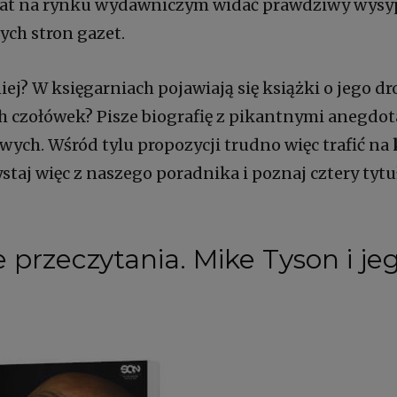
tu lat na rynku wydawniczym widać prawdziwy wysy
zych stron gazet.
j? W księgarniach pojawiają się książki o jego dr
h czołówek? Pisze biografię z pikantnymi anegdot
wych. Wśród tylu propozycji trudno więc trafić na
ystaj więc z naszego poradnika i poznaj cztery tytuł
e przeczytania
. Mike Tyson i je