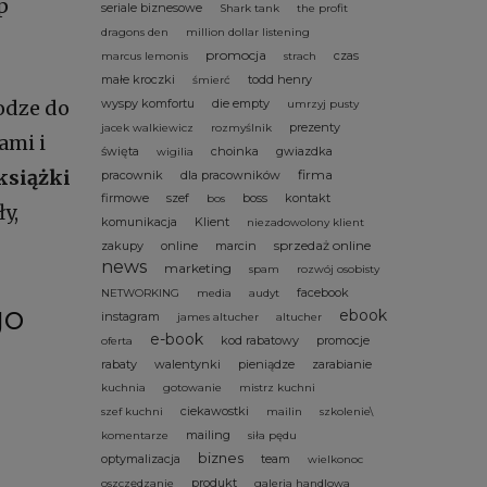
p
seriale biznesowe
Shark tank
the profit
dragons den
million dollar listening
promocja
czas
marcus lemonis
strach
małe kroczki
todd henry
śmierć
odze do
wyspy komfortu
die empty
umrzyj pusty
prezenty
jacek walkiewicz
rozmyślnik
ami i
święta
choinka
gwiazdka
wigilia
książki
firma
pracownik
dla pracowników
firmowe
szef
boss
kontakt
bos
y,
komunikacja
Klient
niezadowolony klient
sprzedaż online
zakupy
online
marcin
news
marketing
spam
rozwój osobisty
facebook
NETWORKING
media
audyt
go
ebook
instagram
james altucher
altucher
e-book
kod rabatowy
promocje
oferta
rabaty
walentynki
pieniądze
zarabianie
kuchnia
gotowanie
mistrz kuchni
ciekawostki
szef kuchni
mailin
szkolenie\
mailing
komentarze
siła pędu
biznes
optymalizacja
team
wielkonoc
produkt
oszczędzanie
galeria handlowa