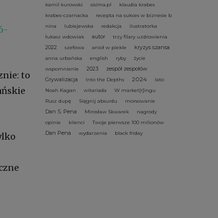
kamil kurowski
sisima.pl
klaudia krabes
krabes-czarnacka
recepta na sukces w biznesie b
nina
lubiejewska
redakcja
ilustratorka
6-
autor
łukasz wdowiak
trzy filary uzdrowienia
2022
kryzys szansa
szefowa
anioł w piekle
anna urbańska
english
ryby
życie
2023
zespół zespołów
wspomnienie
znie: to
2024
Grywalizacja
Into the Depths
lato
ańskie
Noah Kagan
witariada
W market[r]ingu
Rusz dupę
Sięgnij absurdu
morsowanie
Dan S. Pena
Mirosław Skwarek
nagrody
opinie
klienci
Twoje pierwsze 100 milionów
Dan Pena
wydarzenia
black friday
ylko
iczne