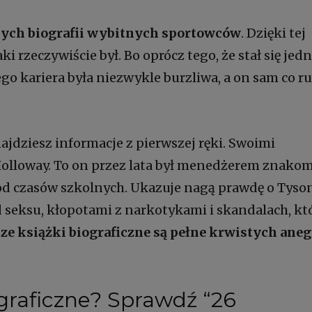
nych biografii wybitnych sportowców
. Dzięki tej
i rzeczywiście był. Bo oprócz tego, że stał się jed
ego kariera była niezwykle burzliwa, a on sam co r
ajdziesz informacje z pierwszej ręki. Swoimi
olloway. To on przez lata był menedżerem znako
 od czasów szkolnych. Ukazuje nagą prawdę o Tyson
d seksu, kłopotami z narkotykami i skandalach, kt
ze książki biograficzne
są pełne krwistych aneg
graficzne
? Sprawdź “26