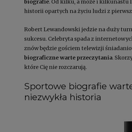
biografie
. Od kilku, a może i kilkunas
historii opartych na życiu ludzi z pierws
Robert Lewandowski jedzie na duży turnie
sukcesu. Celebryta spada z internetowyc
znów będzie gościem telewizji śniadanio
biograficzne warte przeczytania
. Skorz
które Cię nie rozczarują.
Sportowe
biografie wart
niezwykła historia