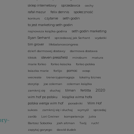
sklep internetowy
sprzedawca
cechy
rafał mazur
felix dennis
społeczność
czytanie
seth godin
konkurs
to jest marketing seth godin
seth godin marketing
najnowsza książka godina
Ryan Serhant
sprzedawaj jak Serhant
wydatki
tim grover
lifebalancecongress
dzień darmowej dostawy
darmowa dostawa
steven pressfield
tiktok
miroburn
matura
marie forleo
forleo ksiazka
forleo polska
pomoc
ksiazka marie
forlijo
wosp
wecreate
trenerzypomagaja
lokalny biznes
storytip
joe coleman
coleman książka
2020
tilman
fertitta
zamknij się
słuchaj
wim hof po polsku
książka wima hofa
polska wersja wim hof
Wim Hof
poradniki
sukces
zamknij się i słuchaj
wymyśl
sprzedaj
zarób
Lori Greiner
kompetencje
jutra
ory-
Bartosz Sobotka
josh altman
Twój
ruch!
zapytaj garyego
dawid dudek