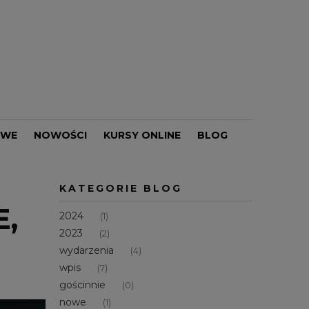
OWE
NOWOŚCI
KURSY ONLINE
BLOG
PROMOCJE
KATEGORIE BLOG
E,
2024
(1)
2023
(2)
wydarzenia
(4)
wpis
(7)
gościnnie
(0)
nowe
(1)