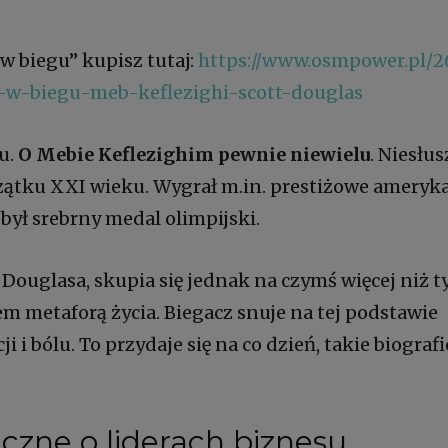
w biegu” kupisz tutaj:
https://www.osmpower.pl/2
w-biegu-meb-keflezighi-scott-douglas
u.
O Mebie Keflezighim pewnie niewielu
. Niesłus
ątku XXI wieku. Wygrał m.in. prestiżowe ameryk
ył srebrny medal olimpijski.
 Douglasa, skupia się jednak na czymś więcej niż t
m metaforą życia. Biegacz snuje na tej podstawie
i bólu. To przydaje się na co dzień, takie biograf
iczne
o liderach biznesu