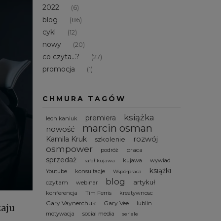
2022
(6)
blog
(86)
cykl
(12)
nowy
(20)
co czyta...?
(27)
promocja
(1)
CHMURA TAGÓW
książka
premiera
lech kaniuk
marcin osman
nowość
rozwój
Kamila Kruk
szkolenie
osmpower
praca
podróż
sprzedaż
kujawa
wywiad
rafał kujawa
książki
Youtube
konsultacje
Współpraca
blog
artykuł
czytam
webinar
konferencja
Tim Ferris
kreatywnosc
Gary Vaynerchuk
Gary Vee
lublin
zaju
motywacja
social media
seriale