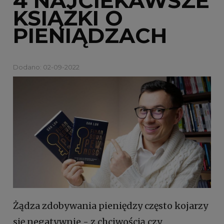
4 NAJCIEKAWSZE
KSIĄŻKI O
PIENIĄDZACH
Dodano: 02-09-2022
Żądza zdobywania pieniędzy często kojarzy
się negatywnie - z chciwością czy