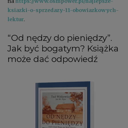
na
https://www.osmpower.pl/najlepsze-
ksiazki-o-sprzedazy-11-obowiazkowych-
lektur
.
“Od nędzy do pieniędzy”.
Jak być bogatym? Książka
może dać odpowiedź