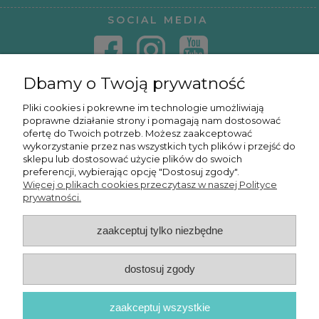
SOCIAL MEDIA
Dbamy o Twoją prywatność
KONTAKT
Pliki cookies i pokrewne im technologie umożliwiają
poprawne działanie strony i pomagają nam dostosować
KURSY ONLINE
ofertę do Twoich potrzeb. Możesz zaakceptować
wykorzystanie przez nas wszystkich tych plików i przejść do
sklepu lub dostosować użycie plików do swoich
preferencji, wybierając opcję "Dostosuj zgody".
Więcej o plikach cookies przeczytasz w naszej Polityce
OSMPOWER SP. Z O.O.
prywatności.
zaakceptuj tylko niezbędne
POKAŻ PEŁNĄ WERSJĘ STRONY
dostosuj zgody
zaakceptuj wszystkie
© 2026 OSMPower - Wszelkie prawa zastrzeżone