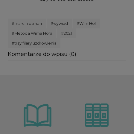
#marcin osman
#wywiad
#Wim Hof
#Metoda Wima Hofa
#2021
#trzy filary uzdrowienia
Komentarze do wpisu (0)