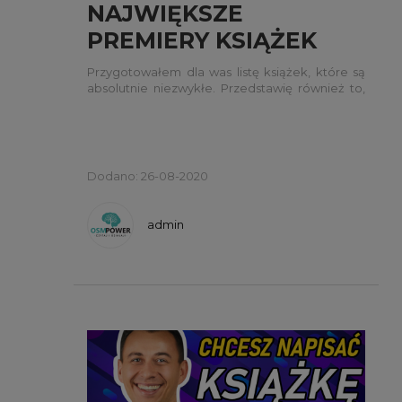
NAJWIĘKSZE
PREMIERY KSIĄŻEK
OSMPOWER 2020/2021
Przygotowałem dla was listę książek, które są
absolutnie niezwykłe. Przedstawię również to,
czego możecie się od nas spodziewać w
kolejnych miesiącach.
Dodano: 26-08-2020
admin