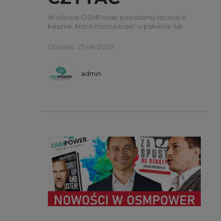
TWOJEGO
W ofercie OSMPower posiadamy łącznie 6
książek, które można kupić w pakiecie lub
G*WNA” -
osobno. W tym wpisie opiszemy jedną z nich:
„Nikt nie chce czytać Twojego g*wna”.
Dodano: 27-08-2020
STEVEN
PRESSFIELD
admin