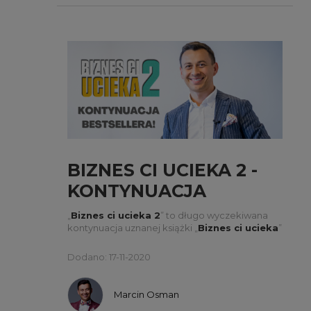
BIZNES CI UCIEKA 2 -
KONTYNUACJA
BESTSELLERA!
„
Biznes ci ucieka 2
” to długo wyczekiwana
kontynuacja uznanej książki „
Biznes ci ucieka
”
i kompilacja 134 dających do myślenia lekcji o
biznesie, choć nie tylko.
Dodano: 17-11-2020
Marcin Osman