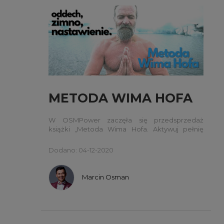
METODA WIMA HOFA
W OSMPower zaczęła się przedsprzedaż
książki „Metoda Wima Hofa. Aktywuj pełnię
swojego potencjału”. Ale co tak właściwie
znaczy aktywować pełnię swojego potencjału?
Dodano: 04-12-2020
Marcin Osman