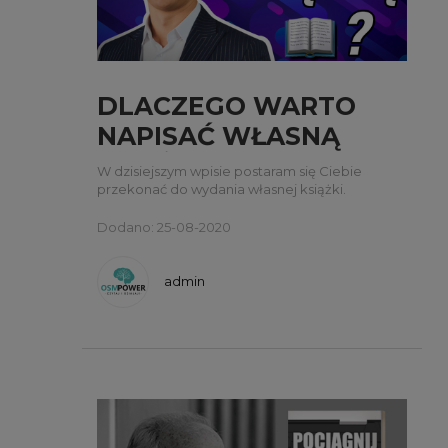
DLACZEGO WARTO
NAPISAĆ WŁASNĄ
KSIĄŻKĘ?
W dzisiejszym wpisie postaram się Ciebie
przekonać do wydania własnej książki.
Dodano: 25-08-2020
admin