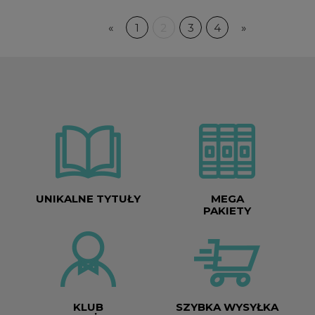
«
1
2
3
4
»
UNIKALNE TYTUŁY
MEGA
PAKIETY
KLUB
SZYBKA WYSYŁKA