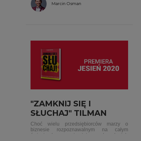
rankingu poradników.
Marcin Osman
"ZAMKNIJ SIĘ I
SŁUCHAJ" TILMAN
FERTITTA - LISTOPAD
Choć wielu przedsiębiorców marzy o
biznesie rozpoznawalnym na całym
2020
świecie (a przynajmniej w całym kraju),
przeważająca część właścicieli małych firm